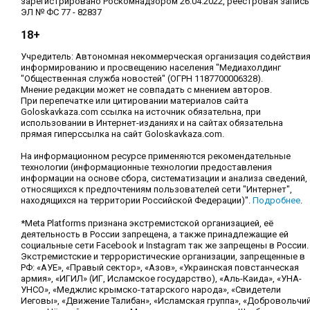
зарегистрировано Роскомнадзором 26.04.2022, реестровая запись
ЭЛ № ФС 77 - 82837
18+
Учредитель: Автономная некоммерческая организация содействи
информированию и просвещению населения "Медиахолдинг
"Общественная служба новостей" (ОГРН 1187700006328).
Мнение редакции может не совпадать с мнением авторов.
При перепечатке или цитировании материалов сайта
Goloskavkaza.com ссылка на источник обязательна, при
использовании в Интернет-изданиях и на сайтах обязательна
прямая гиперссылка на сайт Goloskavkaza.com.
На информационном ресурсе применяются рекомендательные
технологии (информационные технологии предоставления
информации на основе сбора, систематизации и анализа сведений,
относящихся к предпочтениям пользователей сети "Интернет",
находящихся на территории Российской Федерации)".
Подробнее
.
*Meta Platforms признана экстремистской организацией, её
деятельность в России запрещена, а также принадлежащие ей
социальные сети Facebook и Instagram так же запрещены в России.
Экстремистские и террористические организации, запрещенные в
РФ: «АУЕ», «Правый сектор», «Азов», «Украинская повстанческая
армия», «ИГИЛ» (ИГ, Исламское государство), «Аль-Каида», «УНА-
УНСО», «Меджлис крымско-татарского народа», «Свидетели
Иеговы», «Движение Талибан», «Исламская группа», «Добровольчи