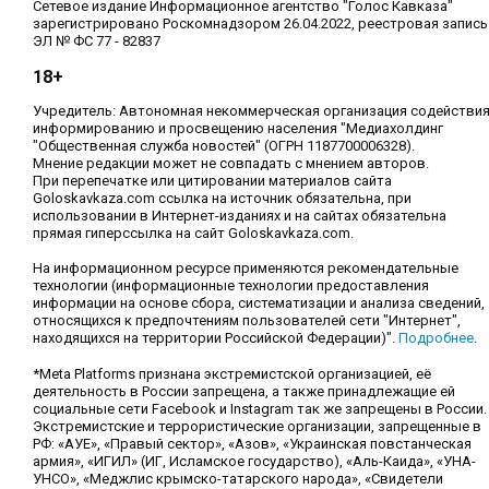
Сетевое издание Информационное агентство "Голос Кавказа"
зарегистрировано Роскомнадзором 26.04.2022, реестровая запись
ЭЛ № ФС 77 - 82837
18+
Учредитель: Автономная некоммерческая организация содействи
информированию и просвещению населения "Медиахолдинг
"Общественная служба новостей" (ОГРН 1187700006328).
Мнение редакции может не совпадать с мнением авторов.
При перепечатке или цитировании материалов сайта
Goloskavkaza.com ссылка на источник обязательна, при
использовании в Интернет-изданиях и на сайтах обязательна
прямая гиперссылка на сайт Goloskavkaza.com.
На информационном ресурсе применяются рекомендательные
технологии (информационные технологии предоставления
информации на основе сбора, систематизации и анализа сведений,
относящихся к предпочтениям пользователей сети "Интернет",
находящихся на территории Российской Федерации)".
Подробнее
.
*Meta Platforms признана экстремистской организацией, её
деятельность в России запрещена, а также принадлежащие ей
социальные сети Facebook и Instagram так же запрещены в России.
Экстремистские и террористические организации, запрещенные в
РФ: «АУЕ», «Правый сектор», «Азов», «Украинская повстанческая
армия», «ИГИЛ» (ИГ, Исламское государство), «Аль-Каида», «УНА-
УНСО», «Меджлис крымско-татарского народа», «Свидетели