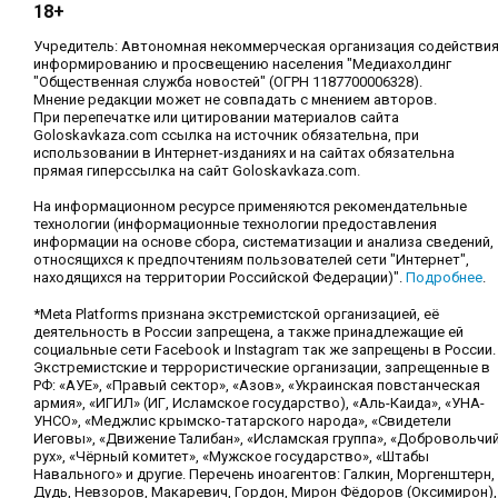
18+
Учредитель: Автономная некоммерческая организация содействи
информированию и просвещению населения "Медиахолдинг
"Общественная служба новостей" (ОГРН 1187700006328).
Мнение редакции может не совпадать с мнением авторов.
При перепечатке или цитировании материалов сайта
Goloskavkaza.com ссылка на источник обязательна, при
использовании в Интернет-изданиях и на сайтах обязательна
прямая гиперссылка на сайт Goloskavkaza.com.
На информационном ресурсе применяются рекомендательные
технологии (информационные технологии предоставления
информации на основе сбора, систематизации и анализа сведений,
относящихся к предпочтениям пользователей сети "Интернет",
находящихся на территории Российской Федерации)".
Подробнее
.
*Meta Platforms признана экстремистской организацией, её
деятельность в России запрещена, а также принадлежащие ей
социальные сети Facebook и Instagram так же запрещены в России.
Экстремистские и террористические организации, запрещенные в
РФ: «АУЕ», «Правый сектор», «Азов», «Украинская повстанческая
армия», «ИГИЛ» (ИГ, Исламское государство), «Аль-Каида», «УНА-
УНСО», «Меджлис крымско-татарского народа», «Свидетели
Иеговы», «Движение Талибан», «Исламская группа», «Добровольчи
рух», «Чёрный комитет», «Мужское государство», «Штабы
Навального» и другие. Перечень иноагентов: Галкин, Моргенштерн,
Дудь, Невзоров, Макаревич, Гордон, Мирон Фёдоров (Оксимирон),