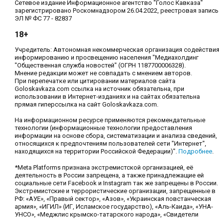
Сетевое издание Информационное агентство "Голос Кавказа"
зарегистрировано Роскомнадзором 26.04.2022, реестровая запись
ЭЛ № ФС 77 - 82837
18+
Учредитель: Автономная некоммерческая организация содействи
информированию и просвещению населения "Медиахолдинг
"Общественная служба новостей" (ОГРН 1187700006328).
Мнение редакции может не совпадать с мнением авторов.
При перепечатке или цитировании материалов сайта
Goloskavkaza.com ссылка на источник обязательна, при
использовании в Интернет-изданиях и на сайтах обязательна
прямая гиперссылка на сайт Goloskavkaza.com.
На информационном ресурсе применяются рекомендательные
технологии (информационные технологии предоставления
информации на основе сбора, систематизации и анализа сведений,
относящихся к предпочтениям пользователей сети "Интернет",
находящихся на территории Российской Федерации)".
Подробнее
.
*Meta Platforms признана экстремистской организацией, её
деятельность в России запрещена, а также принадлежащие ей
социальные сети Facebook и Instagram так же запрещены в России.
Экстремистские и террористические организации, запрещенные в
РФ: «АУЕ», «Правый сектор», «Азов», «Украинская повстанческая
армия», «ИГИЛ» (ИГ, Исламское государство), «Аль-Каида», «УНА-
УНСО», «Меджлис крымско-татарского народа», «Свидетели