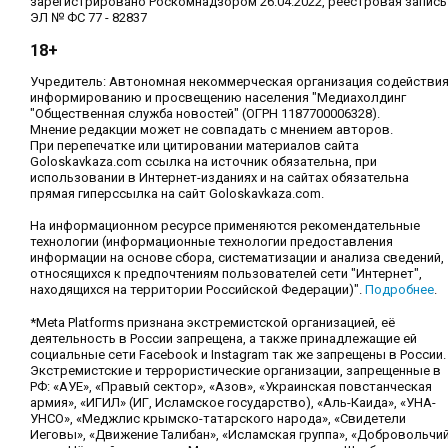
зарегистрировано Роскомнадзором 26.04.2022, реестровая запись
ЭЛ № ФС 77 - 82837
18+
Учредитель: Автономная некоммерческая организация содействи
информированию и просвещению населения "Медиахолдинг
"Общественная служба новостей" (ОГРН 1187700006328).
Мнение редакции может не совпадать с мнением авторов.
При перепечатке или цитировании материалов сайта
Goloskavkaza.com ссылка на источник обязательна, при
использовании в Интернет-изданиях и на сайтах обязательна
прямая гиперссылка на сайт Goloskavkaza.com.
На информационном ресурсе применяются рекомендательные
технологии (информационные технологии предоставления
информации на основе сбора, систематизации и анализа сведений,
относящихся к предпочтениям пользователей сети "Интернет",
находящихся на территории Российской Федерации)".
Подробнее
.
*Meta Platforms признана экстремистской организацией, её
деятельность в России запрещена, а также принадлежащие ей
социальные сети Facebook и Instagram так же запрещены в России.
Экстремистские и террористические организации, запрещенные в
РФ: «АУЕ», «Правый сектор», «Азов», «Украинская повстанческая
армия», «ИГИЛ» (ИГ, Исламское государство), «Аль-Каида», «УНА-
УНСО», «Меджлис крымско-татарского народа», «Свидетели
Иеговы», «Движение Талибан», «Исламская группа», «Добровольчи