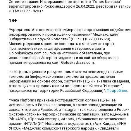
Сетевое издание Информационное агентство "Голос Кавказа"
зарегистрировано Роскомнадзором 26.04.2022, реестровая запись
ЭЛ № ФС 77 - 82837
18+
Учредитель: Автономная некоммерческая организация содействи
информированию и просвещению населения "Медиахолдинг
"Общественная служба новостей" (ОГРН 1187700006328).
Мнение редакции может не совпадать с мнением авторов.
При перепечатке или цитировании материалов сайта
Goloskavkaza.com ссылка на источник обязательна, при
использовании в Интернет-изданиях и на сайтах обязательна
прямая гиперссылка на сайт Goloskavkaza.com.
На информационном ресурсе применяются рекомендательные
технологии (информационные технологии предоставления
информации на основе сбора, систематизации и анализа сведений,
относящихся к предпочтениям пользователей сети "Интернет",
находящихся на территории Российской Федерации)".
Подробнее
.
*Meta Platforms признана экстремистской организацией, её
деятельность в России запрещена, а также принадлежащие ей
социальные сети Facebook и Instagram так же запрещены в России.
Экстремистские и террористические организации, запрещенные в
РФ: «АУЕ», «Правый сектор», «Азов», «Украинская повстанческая
армия», «ИГИЛ» (ИГ, Исламское государство), «Аль-Каида», «УНА-
УНСО», «Меджлис крымско-татарского народа», «Свидетели