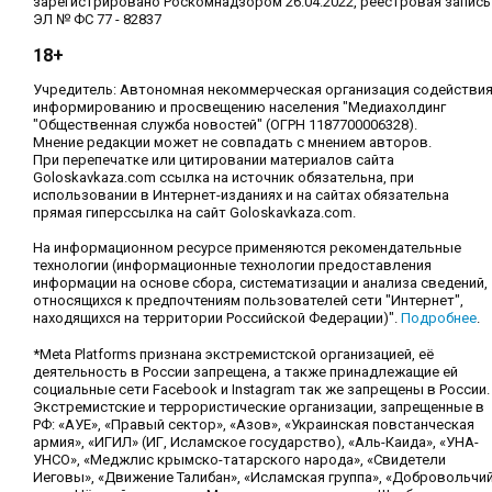
зарегистрировано Роскомнадзором 26.04.2022, реестровая запись
ЭЛ № ФС 77 - 82837
18+
Учредитель: Автономная некоммерческая организация содействи
информированию и просвещению населения "Медиахолдинг
"Общественная служба новостей" (ОГРН 1187700006328).
Мнение редакции может не совпадать с мнением авторов.
При перепечатке или цитировании материалов сайта
Goloskavkaza.com ссылка на источник обязательна, при
использовании в Интернет-изданиях и на сайтах обязательна
прямая гиперссылка на сайт Goloskavkaza.com.
На информационном ресурсе применяются рекомендательные
технологии (информационные технологии предоставления
информации на основе сбора, систематизации и анализа сведений,
относящихся к предпочтениям пользователей сети "Интернет",
находящихся на территории Российской Федерации)".
Подробнее
.
*Meta Platforms признана экстремистской организацией, её
деятельность в России запрещена, а также принадлежащие ей
социальные сети Facebook и Instagram так же запрещены в России.
Экстремистские и террористические организации, запрещенные в
РФ: «АУЕ», «Правый сектор», «Азов», «Украинская повстанческая
армия», «ИГИЛ» (ИГ, Исламское государство), «Аль-Каида», «УНА-
УНСО», «Меджлис крымско-татарского народа», «Свидетели
Иеговы», «Движение Талибан», «Исламская группа», «Добровольчи