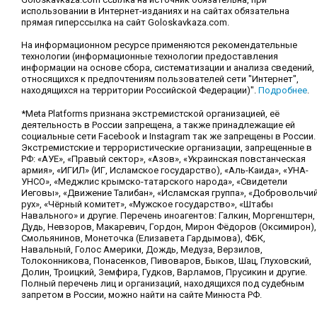
использовании в Интернет-изданиях и на сайтах обязательна
прямая гиперссылка на сайт Goloskavkaza.com.
На информационном ресурсе применяются рекомендательные
технологии (информационные технологии предоставления
информации на основе сбора, систематизации и анализа сведений,
относящихся к предпочтениям пользователей сети "Интернет",
находящихся на территории Российской Федерации)".
Подробнее
.
*Meta Platforms признана экстремистской организацией, её
деятельность в России запрещена, а также принадлежащие ей
социальные сети Facebook и Instagram так же запрещены в России.
Экстремистские и террористические организации, запрещенные в
РФ: «АУЕ», «Правый сектор», «Азов», «Украинская повстанческая
армия», «ИГИЛ» (ИГ, Исламское государство), «Аль-Каида», «УНА-
УНСО», «Меджлис крымско-татарского народа», «Свидетели
Иеговы», «Движение Талибан», «Исламская группа», «Добровольчи
рух», «Чёрный комитет», «Мужское государство», «Штабы
Навального» и другие. Перечень иноагентов: Галкин, Моргенштерн,
Дудь, Невзоров, Макаревич, Гордон, Мирон Фёдоров (Оксимирон),
Смольянинов, Монеточка (Елизавета Гардымова), ФБК,
Навальный, Голос Америки, Дождь, Медуза, Верзилов,
Толоконникова, Понасенков, Пивоваров, Быков, Шац, Глуховский,
Долин, Троицкий, Земфира, Гудков, Варламов, Прусикин и другие.
Полный перечень лиц и организаций, находящихся под судебным
запретом в России, можно найти на сайте Минюста РФ.