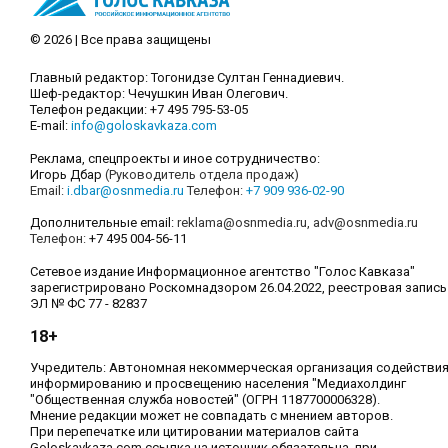
© 2026 | Все права защищены
Главный редактор: Тогонидзе Султан Геннадиевич.
Шеф-редактор: Чечушкин Иван Олегович.
Телефон редакции: +7 495 795-53-05
E-mail:
info@goloskavkaza.com
Реклама, спецпроекты и иное сотрудничество:
Игорь Дбар
(Руководитель отдела продаж)
Email:
i.dbar@osnmedia.ru
Телефон:
+7 909 936-02-90
Дополнительные email:
reklama@osnmedia.ru
,
adv@osnmedia.ru
Телефон:
+7 495 004-56-11
Сетевое издание Информационное агентство "Голос Кавказа"
зарегистрировано Роскомнадзором 26.04.2022, реестровая запись
ЭЛ № ФС 77 - 82837
18+
Учредитель: Автономная некоммерческая организация содействи
информированию и просвещению населения "Медиахолдинг
"Общественная служба новостей" (ОГРН 1187700006328).
Мнение редакции может не совпадать с мнением авторов.
При перепечатке или цитировании материалов сайта
Goloskavkaza.com ссылка на источник обязательна, при