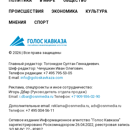
ПОЛИТИКА
В МИРЕ
ОБЩЕСТВО
ПРОИСШЕСТВИЯ
ЭКОНОМИКА
КУЛЬТУРА
МНЕНИЯ
СПОРТ
© 2026 | Все права защищены
Главный редактор: Тогонидзе Султан Геннадиевич.
Шеф-редактор: Чечушкин Иван Олегович.
Телефон редакции: +7 495 795-53-05
E-mail:
info@goloskavkaza.com
Реклама, спецпроекты и иное сотрудничество:
Игорь Дбар
(Руководитель отдела продаж)
Email:
i.dbar@osnmedia.ru
Телефон:
+7 909 936-02-90
Дополнительные email:
reklama@osnmedia.ru
,
adv@osnmedia.ru
Телефон:
+7 495 004-56-11
Сетевое издание Информационное агентство "Голос Кавказа"
зарегистрировано Роскомнадзором 26.04.2022, реестровая запись
ЭЛ № ФС 77 - 82837