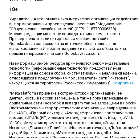
18+
Учредитель: Автономная некоммерческая организация содействи
информированию и просвещению населения "Медиахолдинг
"Общественная служба новостей" (ОГРН 1187700006328).
Мнение редакции может не совпадать с мнением авторов.
При перепечатке или цитировании материалов сайта
Goloskavkaza.com ссылка на источник обязательна, при
использовании в Интернет-изданиях и на сайтах обязательна
прямая гиперссылка на сайт Goloskavkaza.com.
На информационном ресурсе применяются рекомендательные
технологии (информационные технологии предоставления
информации на основе сбора, систематизации и анализа сведений,
относящихся к предпочтениям пользователей сети "Интернет",
находящихся на территории Российской Федерации)".
Подробнее
.
*Meta Platforms признана экстремистской организацией, её
деятельность в России запрещена, а также принадлежащие ей
социальные сети Facebook и Instagram так же запрещены в России.
Экстремистские и террористические организации, запрещенные в
РФ: «АУЕ», «Правый сектор», «Азов», «Украинская повстанческая
армия», «ИГИЛ» (ИГ, Исламское государство), «Аль-Каида», «УНА-
УНСО», «Меджлис крымско-татарского народа», «Свидетели
Иеговы», «Движение Талибан», «Исламская группа», «Добровольчи
рух», «Чёрный комитет», «Мужское государство», «Штабы
Навального» и другие. Перечень иноагентов: Галкин, Моргенштерн,