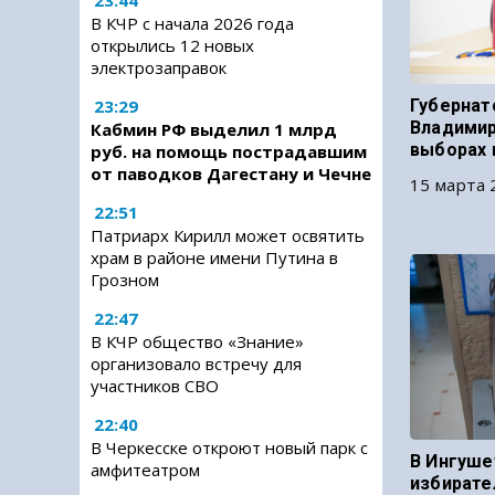
23:44
В КЧР с начала 2026 года
открылись 12 новых
электрозаправок
23:29
Губернат
Владимир
Кабмин РФ выделил 1 млрд
выборах 
руб. на помощь пострадавшим
от паводков Дагестану и Чечне
15 марта 
22:51
Патриарх Кирилл может освятить
храм в районе имени Путина в
Грозном
22:47
В КЧР общество «Знание»
организовало встречу для
участников СВО
22:40
В Черкесске откроют новый парк с
В Ингуше
амфитеатром
избирате