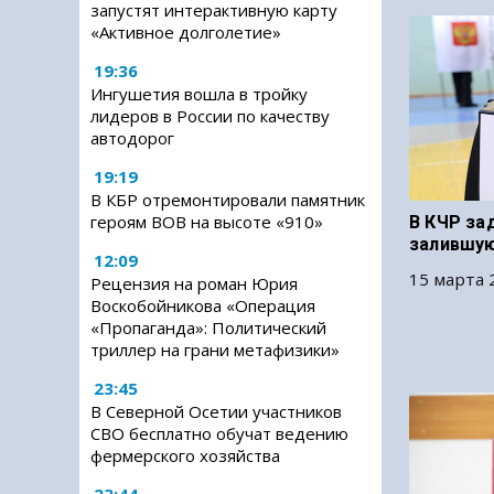
запустят интерактивную карту
«Активное долголетие»
19:36
Ингушетия вошла в тройку
лидеров в России по качеству
автодорог
19:19
В КБР отремонтировали памятник
героям ВОВ на высоте «910»
В КЧР за
залившую
12:09
15 марта 
Рецензия на роман Юрия
Воскобойникова «Операция
«Пропаганда»: Политический
триллер на грани метафизики»
23:45
В Северной Осетии участников
СВО бесплатно обучат ведению
фермерского хозяйства