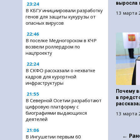
выросла 
23:24
В КБГУ инициировали разработку
13 марта 
генов для защиты кукурузы от
опасных вирусов
22:46
В поселке Медногорском в КЧР
возвели роллердром по
нацпроекту
22:24
В СКФО рассказали о нехватке
кадров для курортной
инфраструктуры
Почему в
21:55
в предст
В Северной Осетии разработают
рассказа
цифровую платформу с
биографиями выдающихся
13 марта 
деятелей
21:06
← Ран
В Ингушетии первым 60