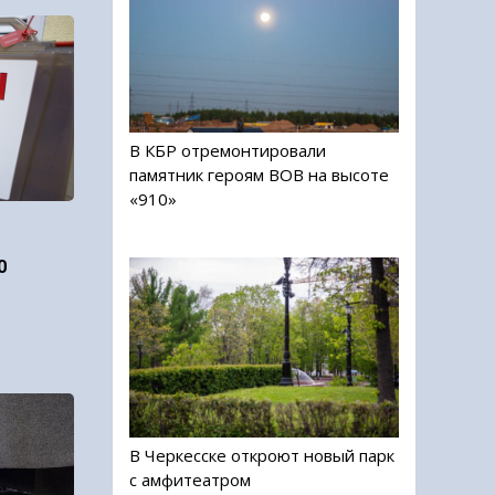
В КБР отремонтировали
памятник героям ВОВ на высоте
«910»
0
В Черкесске откроют новый парк
с амфитеатром