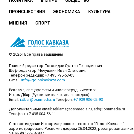
ПОЛИТИКА
В МИРЕ
ОБЩЕСТВО
ПРОИСШЕСТВИЯ
ЭКОНОМИКА
КУЛЬТУРА
МНЕНИЯ
СПОРТ
© 2026 | Все права защищены
Главный редактор: Тогонидзе Султан Геннадиевич.
Шеф-редактор: Чечушкин Иван Олегович.
Телефон редакции: +7 495 795-53-05
E-mail:
info@goloskavkaza.com
Реклама, спецпроекты и иное сотрудничество:
Игорь Дбар
(Руководитель отдела продаж)
Email:
i.dbar@osnmedia.ru
Телефон:
+7 909 936-02-90
Дополнительные email:
reklama@osnmedia.ru
,
adv@osnmedia.ru
Телефон:
+7 495 004-56-11
Сетевое издание Информационное агентство "Голос Кавказа"
зарегистрировано Роскомнадзором 26.04.2022, реестровая запись
ЭЛ № ФС 77 - 82837