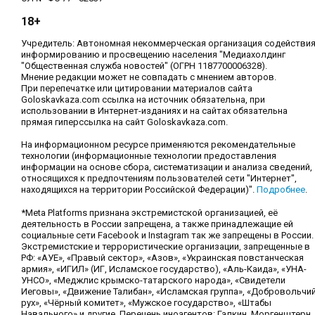
18+
Учредитель: Автономная некоммерческая организация содействи
информированию и просвещению населения "Медиахолдинг
"Общественная служба новостей" (ОГРН 1187700006328).
Мнение редакции может не совпадать с мнением авторов.
При перепечатке или цитировании материалов сайта
Goloskavkaza.com ссылка на источник обязательна, при
использовании в Интернет-изданиях и на сайтах обязательна
прямая гиперссылка на сайт Goloskavkaza.com.
На информационном ресурсе применяются рекомендательные
технологии (информационные технологии предоставления
информации на основе сбора, систематизации и анализа сведений,
относящихся к предпочтениям пользователей сети "Интернет",
находящихся на территории Российской Федерации)".
Подробнее
.
*Meta Platforms признана экстремистской организацией, её
деятельность в России запрещена, а также принадлежащие ей
социальные сети Facebook и Instagram так же запрещены в России.
Экстремистские и террористические организации, запрещенные в
РФ: «АУЕ», «Правый сектор», «Азов», «Украинская повстанческая
армия», «ИГИЛ» (ИГ, Исламское государство), «Аль-Каида», «УНА-
УНСО», «Меджлис крымско-татарского народа», «Свидетели
Иеговы», «Движение Талибан», «Исламская группа», «Добровольчи
рух», «Чёрный комитет», «Мужское государство», «Штабы
Навального» и другие. Перечень иноагентов: Галкин, Моргенштерн,