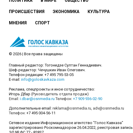
ПОЛИТИКА
В МИРЕ
ОБЩЕСТВО
ПРОИСШЕСТВИЯ
ЭКОНОМИКА
КУЛЬТУРА
МНЕНИЯ
СПОРТ
© 2026 | Все права защищены
Главный редактор: Тогонидзе Султан Геннадиевич.
Шеф-редактор: Чечушкин Иван Олегович.
Телефон редакции: +7 495 795-53-05
E-mail:
info@goloskavkaza.com
Реклама, спецпроекты и иное сотрудничество:
Игорь Дбар
(Руководитель отдела продаж)
Email:
i.dbar@osnmedia.ru
Телефон:
+7 909 936-02-90
Дополнительные email:
reklama@osnmedia.ru
,
adv@osnmedia.ru
Телефон:
+7 495 004-56-11
Сетевое издание Информационное агентство "Голос Кавказа"
зарегистрировано Роскомнадзором 26.04.2022, реестровая запись
ЭЛ № ФС 77 - 82837