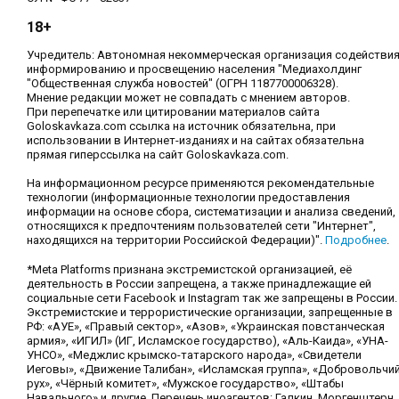
18+
Учредитель: Автономная некоммерческая организация содействи
информированию и просвещению населения "Медиахолдинг
"Общественная служба новостей" (ОГРН 1187700006328).
Мнение редакции может не совпадать с мнением авторов.
При перепечатке или цитировании материалов сайта
Goloskavkaza.com ссылка на источник обязательна, при
использовании в Интернет-изданиях и на сайтах обязательна
прямая гиперссылка на сайт Goloskavkaza.com.
На информационном ресурсе применяются рекомендательные
технологии (информационные технологии предоставления
информации на основе сбора, систематизации и анализа сведений,
относящихся к предпочтениям пользователей сети "Интернет",
находящихся на территории Российской Федерации)".
Подробнее
.
*Meta Platforms признана экстремистской организацией, её
деятельность в России запрещена, а также принадлежащие ей
социальные сети Facebook и Instagram так же запрещены в России.
Экстремистские и террористические организации, запрещенные в
РФ: «АУЕ», «Правый сектор», «Азов», «Украинская повстанческая
армия», «ИГИЛ» (ИГ, Исламское государство), «Аль-Каида», «УНА-
УНСО», «Меджлис крымско-татарского народа», «Свидетели
Иеговы», «Движение Талибан», «Исламская группа», «Добровольчи
рух», «Чёрный комитет», «Мужское государство», «Штабы
Навального» и другие. Перечень иноагентов: Галкин, Моргенштерн,