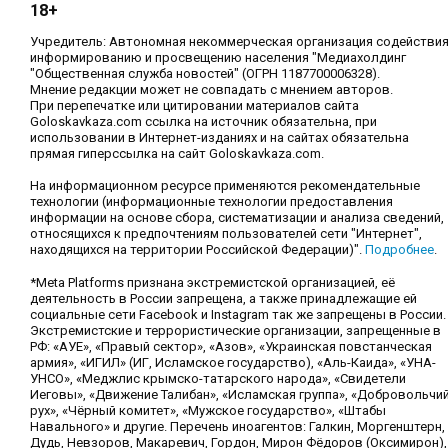
18+
Учредитель: Автономная некоммерческая организация содействи
информированию и просвещению населения "Медиахолдинг
"Общественная служба новостей" (ОГРН 1187700006328).
Мнение редакции может не совпадать с мнением авторов.
При перепечатке или цитировании материалов сайта
Goloskavkaza.com ссылка на источник обязательна, при
использовании в Интернет-изданиях и на сайтах обязательна
прямая гиперссылка на сайт Goloskavkaza.com.
На информационном ресурсе применяются рекомендательные
технологии (информационные технологии предоставления
информации на основе сбора, систематизации и анализа сведений,
относящихся к предпочтениям пользователей сети "Интернет",
находящихся на территории Российской Федерации)".
Подробнее
.
*Meta Platforms признана экстремистской организацией, её
деятельность в России запрещена, а также принадлежащие ей
социальные сети Facebook и Instagram так же запрещены в России.
Экстремистские и террористические организации, запрещенные в
РФ: «АУЕ», «Правый сектор», «Азов», «Украинская повстанческая
армия», «ИГИЛ» (ИГ, Исламское государство), «Аль-Каида», «УНА-
УНСО», «Меджлис крымско-татарского народа», «Свидетели
Иеговы», «Движение Талибан», «Исламская группа», «Добровольчи
рух», «Чёрный комитет», «Мужское государство», «Штабы
Навального» и другие. Перечень иноагентов: Галкин, Моргенштерн,
Дудь, Невзоров, Макаревич, Гордон, Мирон Фёдоров (Оксимирон),