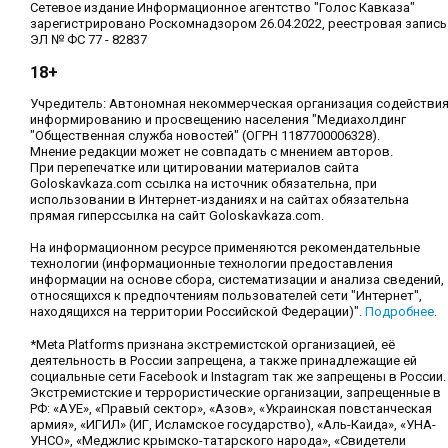
Сетевое издание Информационное агентство "Голос Кавказа"
зарегистрировано Роскомнадзором 26.04.2022, реестровая запись
ЭЛ № ФС 77 - 82837
18+
Учредитель: Автономная некоммерческая организация содействи
информированию и просвещению населения "Медиахолдинг
"Общественная служба новостей" (ОГРН 1187700006328).
Мнение редакции может не совпадать с мнением авторов.
При перепечатке или цитировании материалов сайта
Goloskavkaza.com ссылка на источник обязательна, при
использовании в Интернет-изданиях и на сайтах обязательна
прямая гиперссылка на сайт Goloskavkaza.com.
На информационном ресурсе применяются рекомендательные
технологии (информационные технологии предоставления
информации на основе сбора, систематизации и анализа сведений,
относящихся к предпочтениям пользователей сети "Интернет",
находящихся на территории Российской Федерации)".
Подробнее
.
*Meta Platforms признана экстремистской организацией, её
деятельность в России запрещена, а также принадлежащие ей
социальные сети Facebook и Instagram так же запрещены в России.
Экстремистские и террористические организации, запрещенные в
РФ: «АУЕ», «Правый сектор», «Азов», «Украинская повстанческая
армия», «ИГИЛ» (ИГ, Исламское государство), «Аль-Каида», «УНА-
УНСО», «Меджлис крымско-татарского народа», «Свидетели