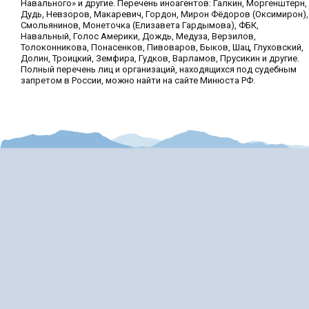
Навального» и другие. Перечень иноагентов: Галкин, Моргенштерн,
Дудь, Невзоров, Макаревич, Гордон, Мирон Фёдоров (Оксимирон),
Смольянинов, Монеточка (Елизавета Гардымова), ФБК,
Навальный, Голос Америки, Дождь, Медуза, Верзилов,
Толоконникова, Понасенков, Пивоваров, Быков, Шац, Глуховский,
Долин, Троицкий, Земфира, Гудков, Варламов, Прусикин и другие.
Полный перечень лиц и организаций, находящихся под судебным
запретом в России, можно найти на сайте Минюста РФ.