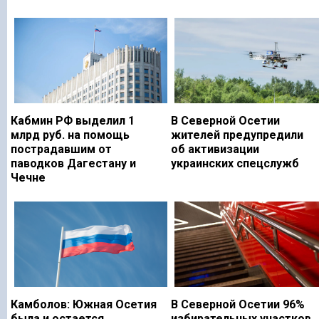
Кабмин РФ выделил 1
В Северной Осетии
млрд руб. на помощь
жителей предупредили
пострадавшим от
об активизации
паводков Дагестану и
украинских спецслужб
Чечне
Камболов: Южная Осетия
В Северной Осетии 96%
была и остается
избирательных участков