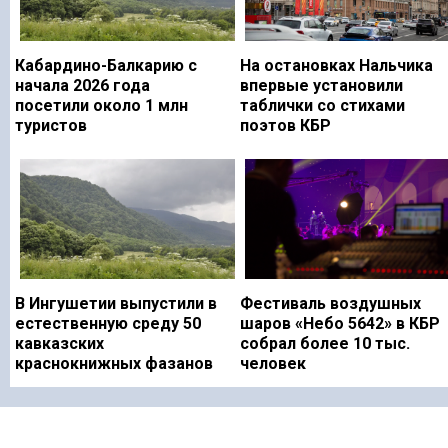
Кабардино-Балкарию с
На остановках Нальчика
начала 2026 года
впервые установили
посетили около 1 млн
таблички со стихами
туристов
поэтов КБР
В Ингушетии выпустили в
Фестиваль воздушных
естественную среду 50
шаров «Небо 5642» в КБР
кавказских
собрал более 10 тыс.
краснокнижных фазанов
человек