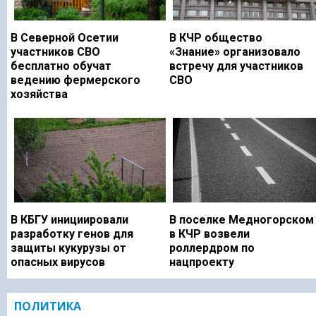
В Северной Осетии
В КЧР общество
участников СВО
«Знание» организовало
бесплатно обучат
встречу для участников
ведению фермерского
СВО
хозяйства
В КБГУ инициировали
В поселке Медногорском
разработку генов для
в КЧР возвели
защиты кукурузы от
роллердром по
опасных вирусов
нацпроекту
ПОЛИТИКА