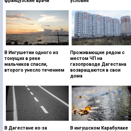
французские врачи
условия
В Ингушетии одного из
Проживающие рядом с
тонущих в реке
местом ЧП на
мальчиков спасли,
газопроводе Дагестана
второго унесло течением
возвращаются в свои
дома
В Дагестане из-за
В ингушском Карабулаке