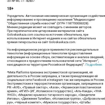
ЭЛ № ФС 77 - 82837
18+
Учредитель: Автономная некоммерческая организация содействи
информированию и просвещению населения "Медиахолдинг
"Общественная служба новостей" (ОГРН 1187700006328).
Мнение редакции может не совпадать с мнением авторов.
При перепечатке или цитировании материалов сайта
Goloskavkaza.com ссылка на источник обязательна, при
использовании в Интернет-изданиях и на сайтах обязательна
прямая гиперссылка на сайт Goloskavkaza.com.
На информационном ресурсе применяются рекомендательные
технологии (информационные технологии предоставления
информации на основе сбора, систематизации и анализа сведений,
относящихся к предпочтениям пользователей сети "Интернет",
находящихся на территории Российской Федерации)".
Подробнее
.
*Meta Platforms признана экстремистской организацией, её
деятельность в России запрещена, а также принадлежащие ей
социальные сети Facebook и Instagram так же запрещены в России.
Экстремистские и террористические организации, запрещенные в
РФ: «АУЕ», «Правый сектор», «Азов», «Украинская повстанческая
армия», «ИГИЛ» (ИГ, Исламское государство), «Аль-Каида», «УНА-
УНСО», «Меджлис крымско-татарского народа», «Свидетели
Иеговы», «Движение Талибан», «Исламская группа», «Добровольчи
рух», «Чёрный комитет», «Мужское государство», «Штабы