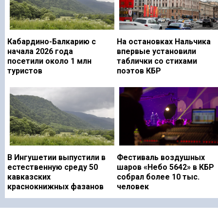
Кабардино-Балкарию с
На остановках Нальчика
начала 2026 года
впервые установили
посетили около 1 млн
таблички со стихами
туристов
поэтов КБР
В Ингушетии выпустили в
Фестиваль воздушных
естественную среду 50
шаров «Небо 5642» в КБР
кавказских
собрал более 10 тыс.
краснокнижных фазанов
человек