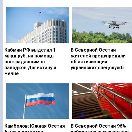
Кабмин РФ выделил 1
В Северной Осетии
млрд руб. на помощь
жителей предупредили
пострадавшим от
об активизации
паводков Дагестану и
украинских спецслужб
Чечне
Камболов: Южная Осетия
В Северной Осетии 96%
была и остается
избирательных участков