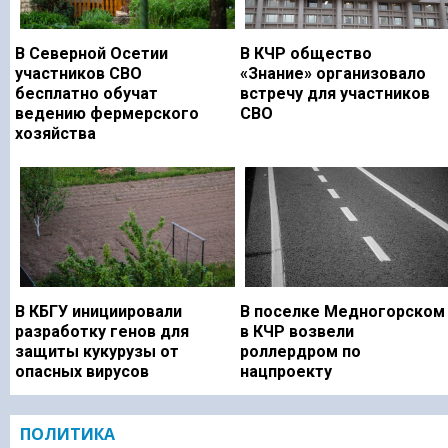
В Северной Осетии
В КЧР общество
участников СВО
«Знание» организовало
бесплатно обучат
встречу для участников
ведению фермерского
СВО
хозяйства
В КБГУ инициировали
В поселке Медногорском
разработку генов для
в КЧР возвели
защиты кукурузы от
роллердром по
опасных вирусов
нацпроекту
ПОЛИТИКА