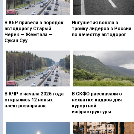
В КБР привели в порядок
Ингушетия вошла в
автодорогу Старый
тройку лидеров в России
Черек — Жемтала —
по качеству автодорог
Сукан Суу
В КЧР с начала 2026 года
В СКФО рассказали о
открылись 12 новых
нехватке кадров для
электрозаправок
курортной
инфраструктуры