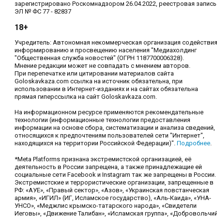
зарегистрировано Роскомнадзором 26.04.2022, реестровая запись
ЭЛ № ФС 77 - 82837
18+
Учредитель: Автономная некоммерческая организация содействи
информированию и просвещению населения "Медиахолдинг
"Общественная служба новостей" (ОГРН 1187700006328).
Мнение редакции может не совпадать с мнением авторов.
При перепечатке или цитировании материалов сайта
Goloskavkaza.com ссылка на источник обязательна, при
использовании в Интернет-изданиях и на сайтах обязательна
прямая гиперссылка на сайт Goloskavkaza.com.
На информационном ресурсе применяются рекомендательные
технологии (информационные технологии предоставления
информации на основе сбора, систематизации и анализа сведений,
относящихся к предпочтениям пользователей сети "Интернет",
находящихся на территории Российской Федерации)".
Подробнее
.
*Meta Platforms признана экстремистской организацией, её
деятельность в России запрещена, а также принадлежащие ей
социальные сети Facebook и Instagram так же запрещены в России.
Экстремистские и террористические организации, запрещенные в
РФ: «АУЕ», «Правый сектор», «Азов», «Украинская повстанческая
армия», «ИГИЛ» (ИГ, Исламское государство), «Аль-Каида», «УНА-
УНСО», «Меджлис крымско-татарского народа», «Свидетели
Иеговы», «Движение Талибан», «Исламская группа», «Добровольчи