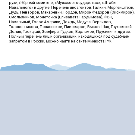
рух», «Чёрный комитет», «Мужское государство», «Штабы
Навального» и другие. Перечень иноагентов: Галкин, Моргенштерн,
Дудь, Невзоров, Макаревич, Гордон, Мирон Фёдоров (Оксимирон),
Смольянинов, Монеточка (Елизавета Гардымова), ФБК,
Навальный, Голос Америки, Дождь, Медуза, Верзилов,
Толоконникова, Понасенков, Пивоваров, Быков, Шац, Глуховский,
Долин, Троицкий, Земфира, Гудков, Варламов, Прусикин и другие.
Полный перечень лиц и организаций, находящихся под судебным
запретом в России, можно найти на сайте Минюста РФ.