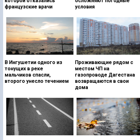
которой отказались
осложняют погодные
французские врачи
условия
В Ингушетии одного из
Проживающие рядом с
тонущих в реке
местом ЧП на
мальчиков спасли,
газопроводе Дагестана
второго унесло течением
возвращаются в свои
дома