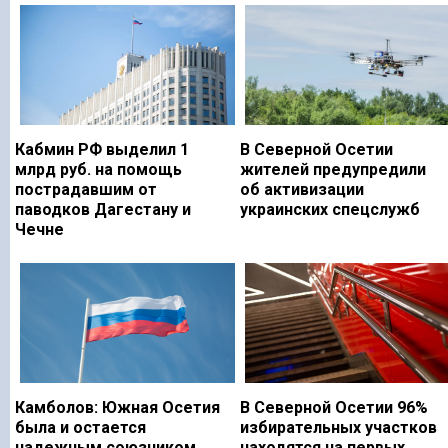
Кабмин РФ выделил 1
В Северной Осетии
млрд руб. на помощь
жителей предупредили
пострадавшим от
об активизации
паводков Дагестану и
украинских спецслужб
Чечне
Камболов: Южная Осетия
В Северной Осетии 96%
была и остается
избирательных участков
надежным союзником
находятся на первых