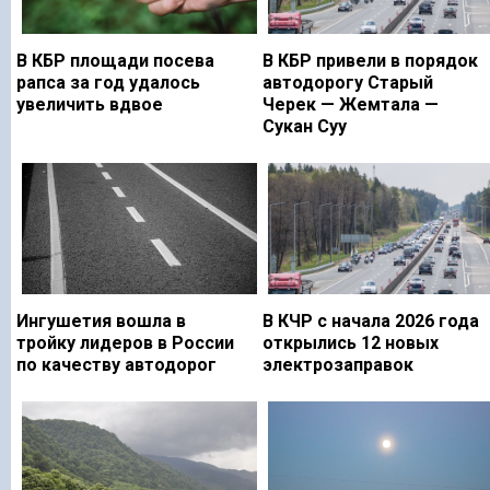
В КБР площади посева
В КБР привели в порядок
рапса за год удалось
автодорогу Старый
увеличить вдвое
Черек — Жемтала —
Сукан Суу
Ингушетия вошла в
В КЧР с начала 2026 года
тройку лидеров в России
открылись 12 новых
по качеству автодорог
электрозаправок