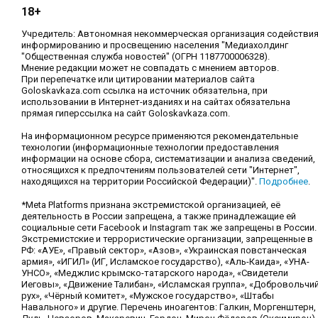
18+
Учредитель: Автономная некоммерческая организация содействи
информированию и просвещению населения "Медиахолдинг
"Общественная служба новостей" (ОГРН 1187700006328).
Мнение редакции может не совпадать с мнением авторов.
При перепечатке или цитировании материалов сайта
Goloskavkaza.com ссылка на источник обязательна, при
использовании в Интернет-изданиях и на сайтах обязательна
прямая гиперссылка на сайт Goloskavkaza.com.
На информационном ресурсе применяются рекомендательные
технологии (информационные технологии предоставления
информации на основе сбора, систематизации и анализа сведений,
относящихся к предпочтениям пользователей сети "Интернет",
находящихся на территории Российской Федерации)".
Подробнее
.
*Meta Platforms признана экстремистской организацией, её
деятельность в России запрещена, а также принадлежащие ей
социальные сети Facebook и Instagram так же запрещены в России.
Экстремистские и террористические организации, запрещенные в
РФ: «АУЕ», «Правый сектор», «Азов», «Украинская повстанческая
армия», «ИГИЛ» (ИГ, Исламское государство), «Аль-Каида», «УНА-
УНСО», «Меджлис крымско-татарского народа», «Свидетели
Иеговы», «Движение Талибан», «Исламская группа», «Добровольчи
рух», «Чёрный комитет», «Мужское государство», «Штабы
Навального» и другие. Перечень иноагентов: Галкин, Моргенштерн,