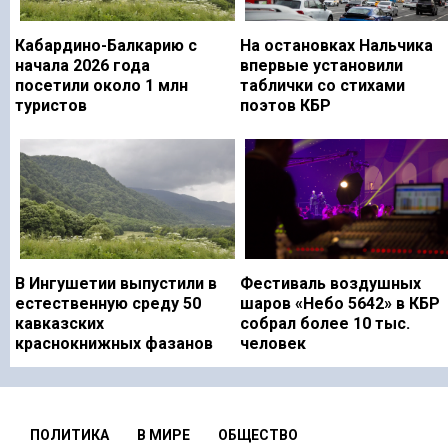
Кабардино-Балкарию с
На остановках Нальчика
начала 2026 года
впервые установили
посетили около 1 млн
таблички со стихами
туристов
поэтов КБР
В Ингушетии выпустили в
Фестиваль воздушных
естественную среду 50
шаров «Небо 5642» в КБР
кавказских
собрал более 10 тыс.
краснокнижных фазанов
человек
ПОЛИТИКА
В МИРЕ
ОБЩЕСТВО