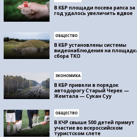
В КБР площади посева рапса за
год удалось увеличить вдвое
ОБЩЕСТВО
В КБР установлены системы
видеонаблюдения на площадк
сбора ТКО
ЭКОНОМИКА
В КБР привели в порядок
автодорогу Старый Черек —
Жемтала — Сукан Суу
ОБЩЕСТВО
В КЧР свыше 500 детей примут
участие во всероссийском
туристском слете