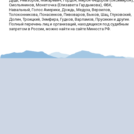
Дудь, Невзоров, Макаревич, Гордон, Мирон Фёдоров (Оксимирон),
Смольянинов, Монеточка (Елизавета Гардымова), ФБК,
Навальный, Голос Америки, Дождь, Медуза, Верзилов,
Толоконникова, Понасенков, Пивоваров, Быков, Шац, Глуховский,
Долин, Троицкий, Земфира, Гудков, Варламов, Прусикин и другие.
Полный перечень лиц и организаций, находящихся под судебным
запретом в России, можно найти на сайте Минюста РФ.