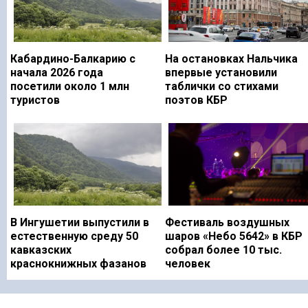
Кабардино-Балкарию с
На остановках Нальчика
начала 2026 года
впервые установили
посетили около 1 млн
таблички со стихами
туристов
поэтов КБР
В Ингушетии выпустили в
Фестиваль воздушных
естественную среду 50
шаров «Небо 5642» в КБР
кавказских
собрал более 10 тыс.
краснокнижных фазанов
человек