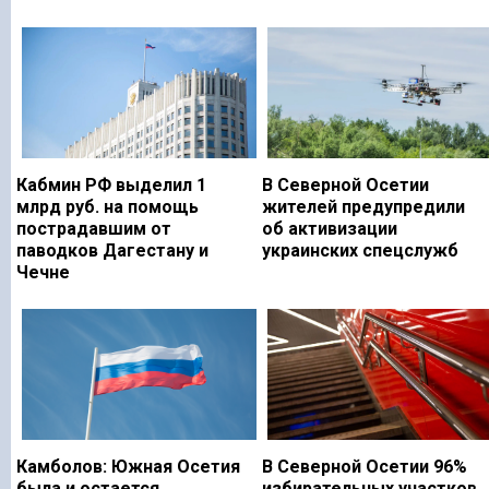
Кабмин РФ выделил 1
В Северной Осетии
млрд руб. на помощь
жителей предупредили
пострадавшим от
об активизации
паводков Дагестану и
украинских спецслужб
Чечне
Камболов: Южная Осетия
В Северной Осетии 96%
была и остается
избирательных участков