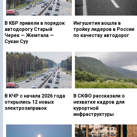
В КБР привели в порядок
Ингушетия вошла в
автодорогу Старый
тройку лидеров в России
Черек — Жемтала —
по качеству автодорог
Сукан Суу
В КЧР с начала 2026 года
В СКФО рассказали о
открылись 12 новых
нехватке кадров для
электрозаправок
курортной
инфраструктуры