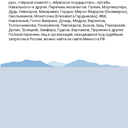
рух», «Чёрный комитет», «Мужское государство», «Штабы
Навального» и другие. Перечень иноагентов: Галкин, Моргенштерн,
Дудь, Невзоров, Макаревич, Гордон, Мирон Фёдоров (Оксимирон),
Смольянинов, Монеточка (Елизавета Гардымова), ФБК,
Навальный, Голос Америки, Дождь, Медуза, Верзилов,
Толоконникова, Понасенков, Пивоваров, Быков, Шац, Глуховский,
Долин, Троицкий, Земфира, Гудков, Варламов, Прусикин и другие.
Полный перечень лиц и организаций, находящихся под судебным
запретом в России, можно найти на сайте Минюста РФ.