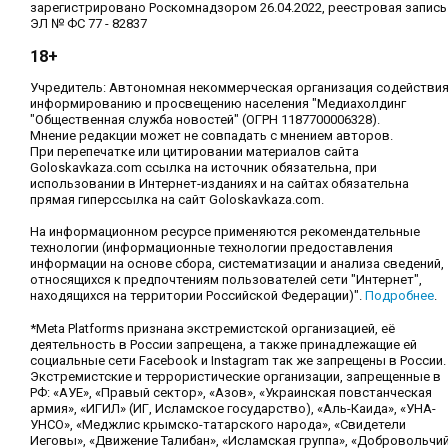
зарегистрировано Роскомнадзором 26.04.2022, реестровая запись
ЭЛ № ФС 77 - 82837
18+
Учредитель: Автономная некоммерческая организация содействи
информированию и просвещению населения "Медиахолдинг
"Общественная служба новостей" (ОГРН 1187700006328).
Мнение редакции может не совпадать с мнением авторов.
При перепечатке или цитировании материалов сайта
Goloskavkaza.com ссылка на источник обязательна, при
использовании в Интернет-изданиях и на сайтах обязательна
прямая гиперссылка на сайт Goloskavkaza.com.
На информационном ресурсе применяются рекомендательные
технологии (информационные технологии предоставления
информации на основе сбора, систематизации и анализа сведений,
относящихся к предпочтениям пользователей сети "Интернет",
находящихся на территории Российской Федерации)".
Подробнее
.
*Meta Platforms признана экстремистской организацией, её
деятельность в России запрещена, а также принадлежащие ей
социальные сети Facebook и Instagram так же запрещены в России.
Экстремистские и террористические организации, запрещенные в
РФ: «АУЕ», «Правый сектор», «Азов», «Украинская повстанческая
армия», «ИГИЛ» (ИГ, Исламское государство), «Аль-Каида», «УНА-
УНСО», «Меджлис крымско-татарского народа», «Свидетели
Иеговы», «Движение Талибан», «Исламская группа», «Добровольчи