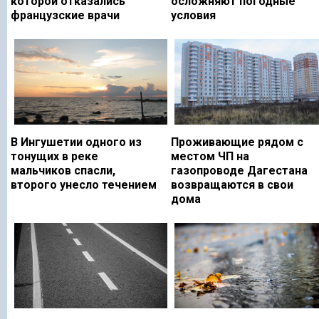
которой отказались
осложняют погодные
французские врачи
условия
В Ингушетии одного из
Проживающие рядом с
тонущих в реке
местом ЧП на
мальчиков спасли,
газопроводе Дагестана
второго унесло течением
возвращаются в свои
дома