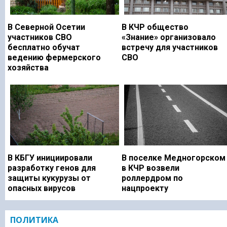
В Северной Осетии
В КЧР общество
участников СВО
«Знание» организовало
бесплатно обучат
встречу для участников
ведению фермерского
СВО
хозяйства
В КБГУ инициировали
В поселке Медногорском
разработку генов для
в КЧР возвели
защиты кукурузы от
роллердром по
опасных вирусов
нацпроекту
ПОЛИТИКА