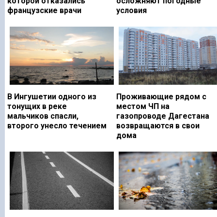
которой отказались
осложняют погодные
французские врачи
условия
В Ингушетии одного из
Проживающие рядом с
тонущих в реке
местом ЧП на
мальчиков спасли,
газопроводе Дагестана
второго унесло течением
возвращаются в свои
дома