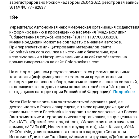
зарегистрировано Роскомнадзором 26.04.2022, реестровая запись
ЭЛ № ФС 77 - 82837
18+
Учредитель: Автономная некоммерческая организация содействи
информированию и просвещению населения "Медиахолдинг
"Общественная служба новостей" (ОГРН 1187700006328).
Мнение редакции может не совпадать с мнением авторов.
При перепечатке или цитировании материалов сайта
Goloskavkaza.com ссылка на источник обязательна, при
использовании в Интернет-изданиях и на сайтах обязательна
прямая гиперссылка на сайт Goloskavkaza.com.
На информационном ресурсе применяются рекомендательные
технологии (информационные технологии предоставления
информации на основе сбора, систематизации и анализа сведений,
относящихся к предпочтениям пользователей сети "Интернет",
находящихся на территории Российской Федерации)".
Подробнее
.
*Meta Platforms признана экстремистской организацией, её
деятельность в России запрещена, а также принадлежащие ей
социальные сети Facebook и Instagram так же запрещены в России.
Экстремистские и террористические организации, запрещенные в
РФ: «АУЕ», «Правый сектор», «Азов», «Украинская повстанческая
армия», «ИГИЛ» (ИГ, Исламское государство), «Аль-Каида», «УНА-
УНСО», «Меджлис крымско-татарского народа», «Свидетели
Иеговы», «Движение Талибан», «Исламская группа», «Добровольчи