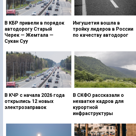
В КБР привели в порядок
Ингушетия вошла в
автодорогу Старый
тройку лидеров в России
Черек — Жемтала —
по качеству автодорог
Сукан Суу
В КЧР с начала 2026 года
В СКФО рассказали о
открылись 12 новых
нехватке кадров для
электрозаправок
курортной
инфраструктуры