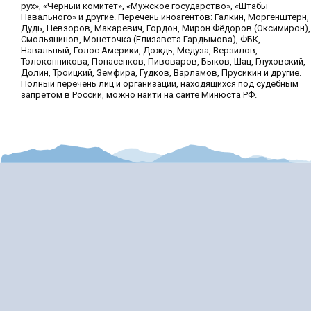
рух», «Чёрный комитет», «Мужское государство», «Штабы
Навального» и другие. Перечень иноагентов: Галкин, Моргенштерн,
Дудь, Невзоров, Макаревич, Гордон, Мирон Фёдоров (Оксимирон),
Смольянинов, Монеточка (Елизавета Гардымова), ФБК,
Навальный, Голос Америки, Дождь, Медуза, Верзилов,
Толоконникова, Понасенков, Пивоваров, Быков, Шац, Глуховский,
Долин, Троицкий, Земфира, Гудков, Варламов, Прусикин и другие.
Полный перечень лиц и организаций, находящихся под судебным
запретом в России, можно найти на сайте Минюста РФ.