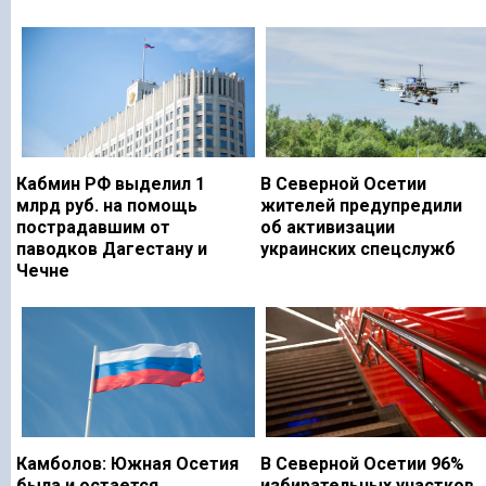
Кабмин РФ выделил 1
В Северной Осетии
млрд руб. на помощь
жителей предупредили
пострадавшим от
об активизации
паводков Дагестану и
украинских спецслужб
Чечне
Камболов: Южная Осетия
В Северной Осетии 96%
была и остается
избирательных участков