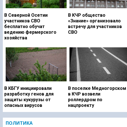
В Северной Осетии
В КЧР общество
участников СВО
«Знание» организовало
бесплатно обучат
встречу для участников
ведению фермерского
СВО
хозяйства
В КБГУ инициировали
В поселке Медногорском
разработку генов для
в КЧР возвели
защиты кукурузы от
роллердром по
опасных вирусов
нацпроекту
ПОЛИТИКА