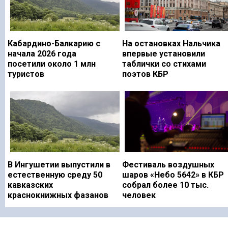
Кабардино-Балкарию с
На остановках Нальчика
начала 2026 года
впервые установили
посетили около 1 млн
таблички со стихами
туристов
поэтов КБР
В Ингушетии выпустили в
Фестиваль воздушных
естественную среду 50
шаров «Небо 5642» в КБР
кавказских
собрал более 10 тыс.
краснокнижных фазанов
человек