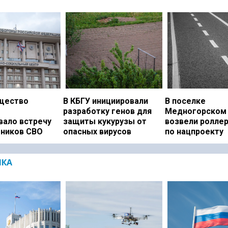
щество
В КБГУ инициировали
В поселке
разработку генов для
Медногорском 
вало встречу
защиты кукурузы от
возвели ролле
тников СВО
опасных вирусов
по нацпроекту
ИКА