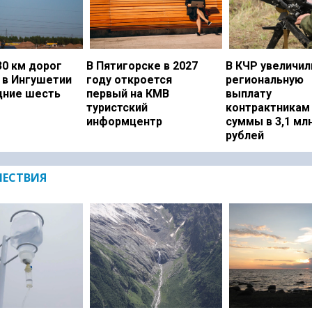
0 км дорог
В Пятигорске в 2027
В КЧР увеличил
 в Ингушетии
году откроется
региональную
дние шесть
первый на КМВ
выплату
туристский
контрактникам
информцентр
суммы в 3,1 мл
рублей
ЕСТВИЯ