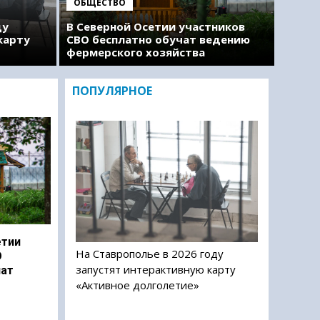
ОБЩЕСТВО
ду
В Северной Осетии участников
карту
СВО бесплатно обучат ведению
фермерского хозяйства
ПОПУЛЯРНОЕ
етии
На Ставрополье в 2026 году
О
запустят интерактивную карту
чат
«Активное долголетие»