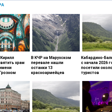
РА
 Кирилл
В КЧР на Марухском
Кабардино-Бал
вятить храм
перевале нашли
с начала 2026 г
 имени
останки 13
посетили около
 Грозном
красноармейцев
туристов