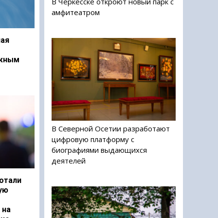
В Черкесске откроют новый парк с
амфитеатром
ая
ежным
В Северной Осетии разработают
цифровую платформу с
биографиями выдающихся
деятелей
отали
ую
 на