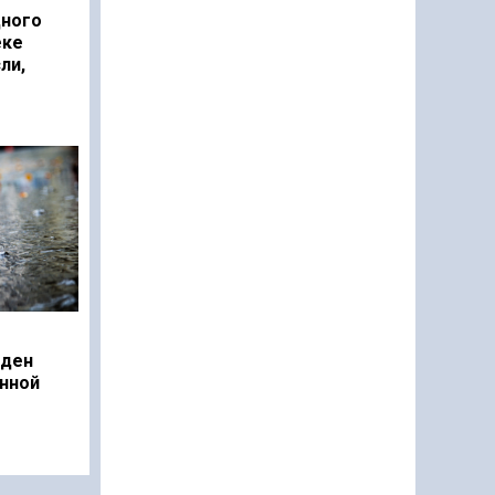
дного
еке
ли,
еден
нной