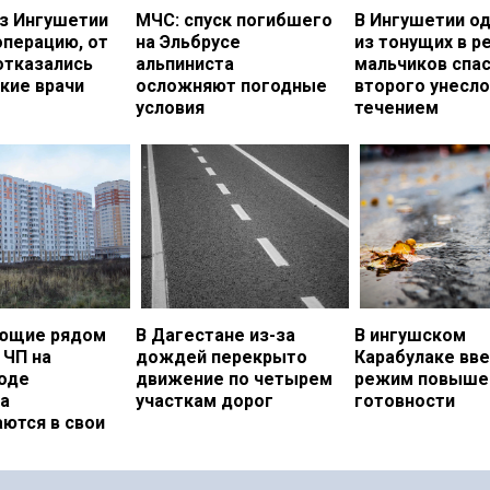
з Ингушетии
МЧС: спуск погибшего
В Ингушетии о
операцию, от
на Эльбрусе
из тонущих в р
отказались
альпиниста
мальчиков спас
кие врачи
осложняют погодные
второго унесло
условия
течением
ющие рядом
В Дагестане из-за
В ингушском
 ЧП на
дождей перекрыто
Карабулаке вв
оде
движение по четырем
режим повыше
а
участкам дорог
готовности
ются в свои