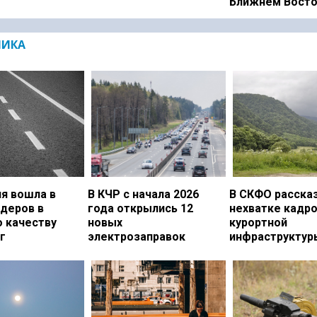
Ближнем Вост
МИКА
я вошла в
В КЧР с начала 2026
В СКФО рассказ
идеров в
года открылись 12
нехватке кадро
о качеству
новых
курортной
г
электрозаправок
инфраструктур