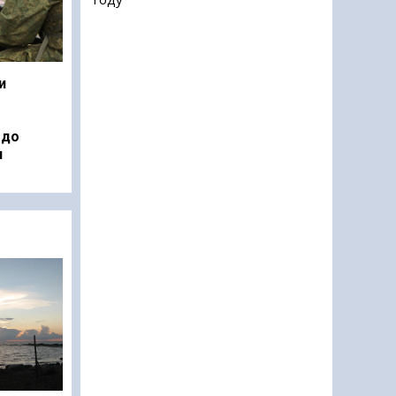
и
 до
н