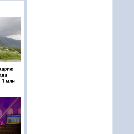
карию
ода
 1 млн