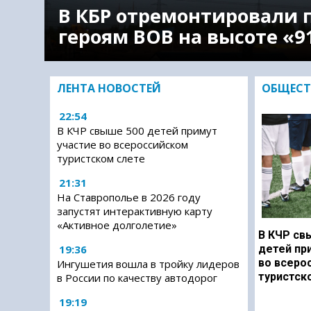
В КБР отремонтировали 
героям ВОВ на высоте «9
ЛЕНТА НОВОСТЕЙ
ОБЩЕСТ
22:54
В КЧР свыше 500 детей примут
участие во всероссийском
туристском слете
21:31
На Ставрополье в 2026 году
запустят интерактивную карту
«Активное долголетие»
В КЧР св
19:36
детей пр
во всеро
Ингушетия вошла в тройку лидеров
туристск
в России по качеству автодорог
19:19