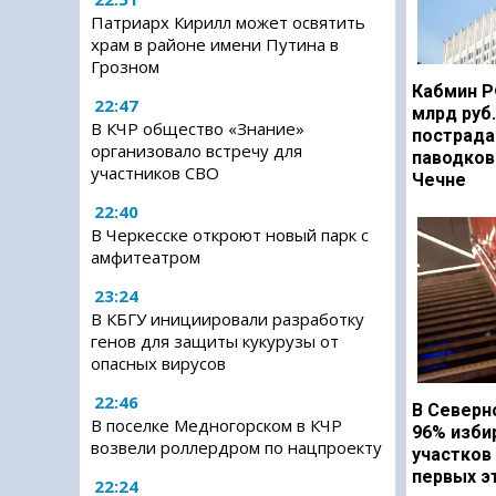
Патриарх Кирилл может освятить
храм в районе имени Путина в
Грозном
Кабмин Р
22:47
млрд руб
В КЧР общество «Знание»
пострада
организовало встречу для
паводков
участников СВО
Чечне
22:40
В Черкесске откроют новый парк с
амфитеатром
23:24
В КБГУ инициировали разработку
генов для защиты кукурузы от
опасных вирусов
22:46
В Северн
В поселке Медногорском в КЧР
96% изби
возвели роллердром по нацпроекту
участков
первых э
22:24