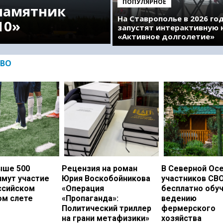
ПОПУЛЯРНОЕ
памятник
На Ставрополье в 2026 го
10»
запустят интерактивную 
«Активное долголетие»
ВО
ыше 500
Рецензия на роман
В Северной Ос
имут участие
Юрия Воскобойникова
участников СВ
ссийском
«Операция
бесплатно обу
ом слете
«Пропаганда»:
ведению
Политический триллер
фермерского
на грани метафизики»
хозяйства