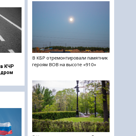
В КБР отремонтировали памятник
героям ВОВ на высоте «910»
в КЧР
рдром