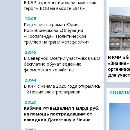
В КБР отремонтировали памятник
героям ВОВ на высоте «910»
12:09
Рецензия на роман Юрия
Воскобойникова «Операция
«Пропаганда»: Политический
триллер на грани метафизики»
23:45
В КЧР об
В Северной Осетии участников СВО
«Знание»
бесплатно обучат ведению
организо
фермерского хозяйства
для учас
23:44
В КЧР с начала 2026 года открылись
12 новых электрозаправок
ПОЛИТ
23:29
Кабмин РФ выделил 1 млрд руб.
на помощь пострадавшим от
паводков Дагестану и Чечне
22:51