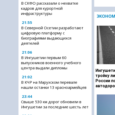
В СКФО рассказали о нехватке
кадров для курортной
инфраструктуры
ЭКОНО
21:55
В Северной Осетии разработают
цифровую платформу с
биографиями выдающихся
деятелей
21:06
В Ингушетии первым 60
выпускников военного учебного
центра выдали дипломы
Ингушети
тройку л
21:02
России п
В КЧР на Марухском перевале
автодоро
нашли останки 13 красноармейцев
23:44
Свыше 530 км дорог обновили в
Ингушетии за последние шесть лет