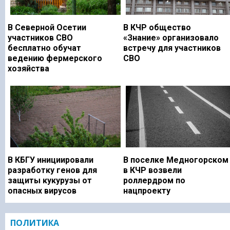
В Северной Осетии
В КЧР общество
участников СВО
«Знание» организовало
бесплатно обучат
встречу для участников
ведению фермерского
СВО
хозяйства
В КБГУ инициировали
В поселке Медногорском
разработку генов для
в КЧР возвели
защиты кукурузы от
роллердром по
опасных вирусов
нацпроекту
ПОЛИТИКА