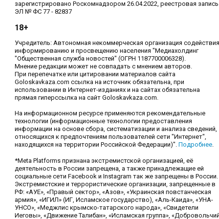
зарегистрировано Роскомнадзором 26.04.2022, реестровая запись
ЭЛ № ФС 77 - 82837
18+
Учредитель: Автономная некоммерческая организация содействи
информированию и просвещению населения "Медиахолдинг
"Общественная служба новостей" (ОГРН 1187700006328).
Мнение редакции может не совпадать с мнением авторов.
При перепечатке или цитировании материалов сайта
Goloskavkaza.com ссылка на источник обязательна, при
использовании в Интернет-изданиях и на сайтах обязательна
прямая гиперссылка на сайт Goloskavkaza.com.
На информационном ресурсе применяются рекомендательные
технологии (информационные технологии предоставления
информации на основе сбора, систематизации и анализа сведений,
относящихся к предпочтениям пользователей сети "Интернет",
находящихся на территории Российской Федерации)".
Подробнее
.
*Meta Platforms признана экстремистской организацией, её
деятельность в России запрещена, а также принадлежащие ей
социальные сети Facebook и Instagram так же запрещены в России.
Экстремистские и террористические организации, запрещенные в
РФ: «АУЕ», «Правый сектор», «Азов», «Украинская повстанческая
армия», «ИГИЛ» (ИГ, Исламское государство), «Аль-Каида», «УНА-
УНСО», «Меджлис крымско-татарского народа», «Свидетели
Иеговы», «Движение Талибан», «Исламская группа», «Добровольчи