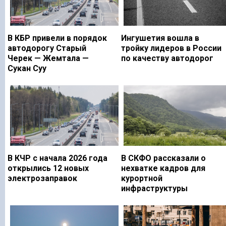
В КБР привели в порядок
Ингушетия вошла в
автодорогу Старый
тройку лидеров в России
Черек — Жемтала —
по качеству автодорог
Сукан Суу
В КЧР с начала 2026 года
В СКФО рассказали о
открылись 12 новых
нехватке кадров для
электрозаправок
курортной
инфраструктуры