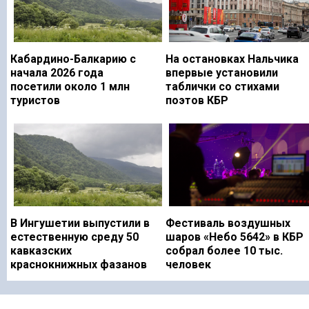
Кабардино-Балкарию с
На остановках Нальчика
начала 2026 года
впервые установили
посетили около 1 млн
таблички со стихами
туристов
поэтов КБР
В Ингушетии выпустили в
Фестиваль воздушных
естественную среду 50
шаров «Небо 5642» в КБР
кавказских
собрал более 10 тыс.
краснокнижных фазанов
человек