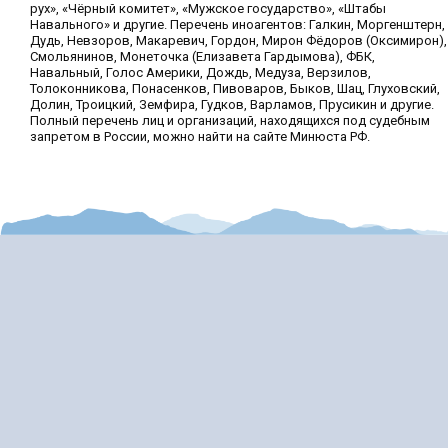
рух», «Чёрный комитет», «Мужское государство», «Штабы
Навального» и другие. Перечень иноагентов: Галкин, Моргенштерн,
Дудь, Невзоров, Макаревич, Гордон, Мирон Фёдоров (Оксимирон),
Смольянинов, Монеточка (Елизавета Гардымова), ФБК,
Навальный, Голос Америки, Дождь, Медуза, Верзилов,
Толоконникова, Понасенков, Пивоваров, Быков, Шац, Глуховский,
Долин, Троицкий, Земфира, Гудков, Варламов, Прусикин и другие.
Полный перечень лиц и организаций, находящихся под судебным
запретом в России, можно найти на сайте Минюста РФ.