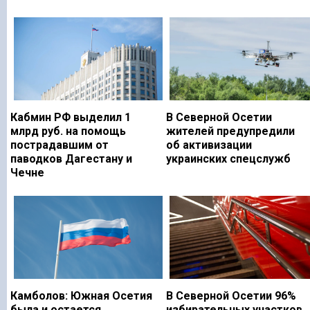
Кабмин РФ выделил 1
В Северной Осетии
млрд руб. на помощь
жителей предупредили
пострадавшим от
об активизации
паводков Дагестану и
украинских спецслужб
Чечне
Камболов: Южная Осетия
В Северной Осетии 96%
была и остается
избирательных участков