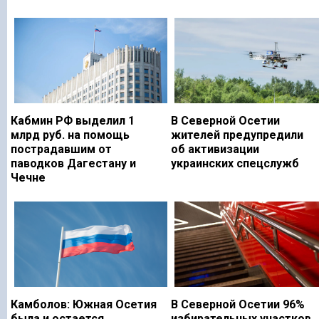
Кабмин РФ выделил 1
В Северной Осетии
млрд руб. на помощь
жителей предупредили
пострадавшим от
об активизации
паводков Дагестану и
украинских спецслужб
Чечне
Камболов: Южная Осетия
В Северной Осетии 96%
была и остается
избирательных участков