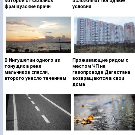
которой отказались
осложняют погодные
французские врачи
условия
В Ингушетии одного из
Проживающие рядом с
тонущих в реке
местом ЧП на
мальчиков спасли,
газопроводе Дагестана
второго унесло течением
возвращаются в свои
дома