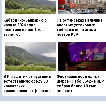
Кабардино-Балкарию с
На остановках Нальчика
начала 2026 года
впервые установили
посетили около 1 млн
таблички со стихами
туристов
поэтов КБР
В Ингушетии выпустили в
Фестиваль воздушных
естественную среду 50
шаров «Небо 5642» в КБР
кавказских
собрал более 10 тыс.
краснокнижных фазанов
человек