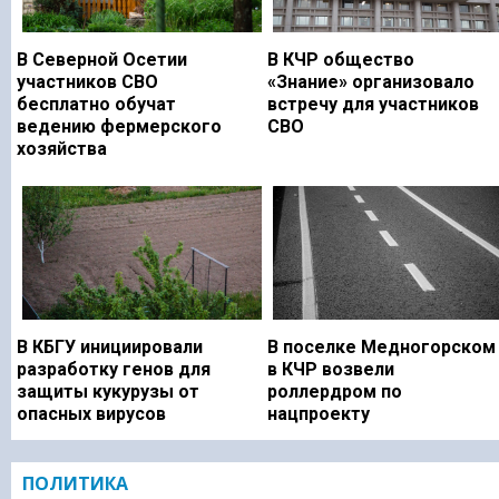
В Северной Осетии
В КЧР общество
участников СВО
«Знание» организовало
бесплатно обучат
встречу для участников
ведению фермерского
СВО
хозяйства
В КБГУ инициировали
В поселке Медногорском
разработку генов для
в КЧР возвели
защиты кукурузы от
роллердром по
опасных вирусов
нацпроекту
ПОЛИТИКА