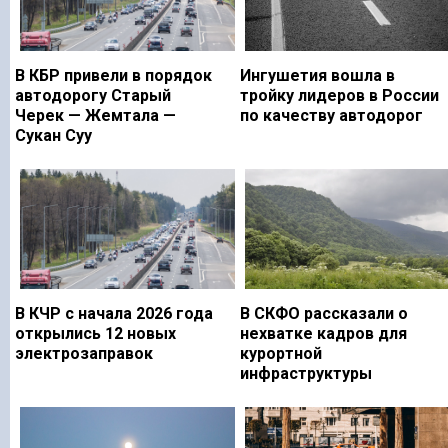
В КБР привели в порядок
Ингушетия вошла в
автодорогу Старый
тройку лидеров в России
Черек — Жемтала —
по качеству автодорог
Сукан Суу
В КЧР с начала 2026 года
В СКФО рассказали о
открылись 12 новых
нехватке кадров для
электрозаправок
курортной
инфраструктуры