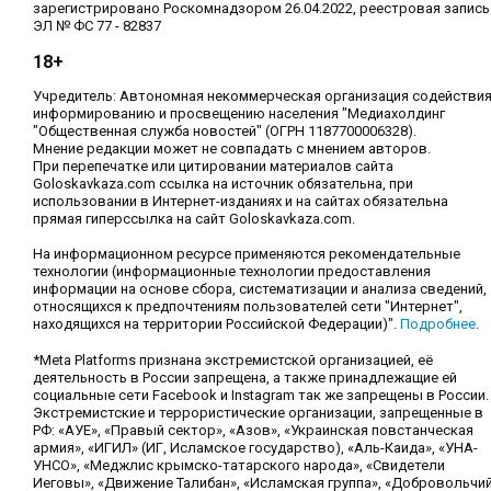
зарегистрировано Роскомнадзором 26.04.2022, реестровая запись
ЭЛ № ФС 77 - 82837
18+
Учредитель: Автономная некоммерческая организация содействи
информированию и просвещению населения "Медиахолдинг
"Общественная служба новостей" (ОГРН 1187700006328).
Мнение редакции может не совпадать с мнением авторов.
При перепечатке или цитировании материалов сайта
Goloskavkaza.com ссылка на источник обязательна, при
использовании в Интернет-изданиях и на сайтах обязательна
прямая гиперссылка на сайт Goloskavkaza.com.
На информационном ресурсе применяются рекомендательные
технологии (информационные технологии предоставления
информации на основе сбора, систематизации и анализа сведений,
относящихся к предпочтениям пользователей сети "Интернет",
находящихся на территории Российской Федерации)".
Подробнее
.
*Meta Platforms признана экстремистской организацией, её
деятельность в России запрещена, а также принадлежащие ей
социальные сети Facebook и Instagram так же запрещены в России.
Экстремистские и террористические организации, запрещенные в
РФ: «АУЕ», «Правый сектор», «Азов», «Украинская повстанческая
армия», «ИГИЛ» (ИГ, Исламское государство), «Аль-Каида», «УНА-
УНСО», «Меджлис крымско-татарского народа», «Свидетели
Иеговы», «Движение Талибан», «Исламская группа», «Добровольчи