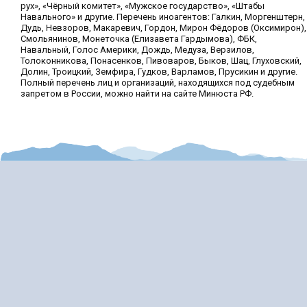
рух», «Чёрный комитет», «Мужское государство», «Штабы
Навального» и другие. Перечень иноагентов: Галкин, Моргенштерн,
Дудь, Невзоров, Макаревич, Гордон, Мирон Фёдоров (Оксимирон),
Смольянинов, Монеточка (Елизавета Гардымова), ФБК,
Навальный, Голос Америки, Дождь, Медуза, Верзилов,
Толоконникова, Понасенков, Пивоваров, Быков, Шац, Глуховский,
Долин, Троицкий, Земфира, Гудков, Варламов, Прусикин и другие.
Полный перечень лиц и организаций, находящихся под судебным
запретом в России, можно найти на сайте Минюста РФ.