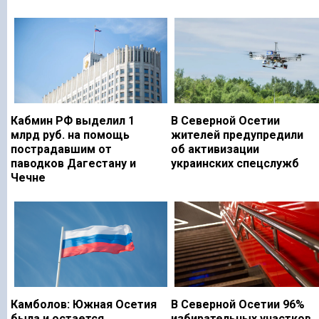
Кабмин РФ выделил 1
В Северной Осетии
млрд руб. на помощь
жителей предупредили
пострадавшим от
об активизации
паводков Дагестану и
украинских спецслужб
Чечне
Камболов: Южная Осетия
В Северной Осетии 96%
была и остается
избирательных участков