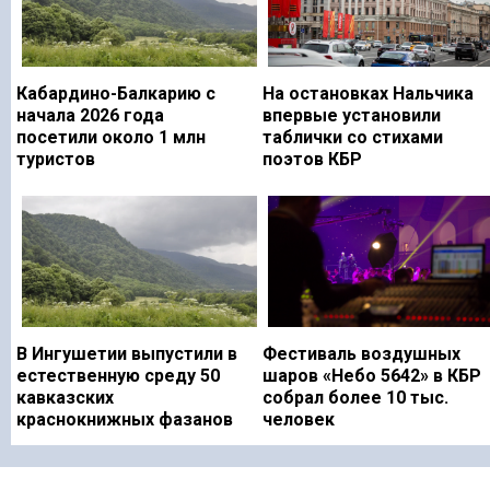
Кабардино-Балкарию с
На остановках Нальчика
начала 2026 года
впервые установили
посетили около 1 млн
таблички со стихами
туристов
поэтов КБР
В Ингушетии выпустили в
Фестиваль воздушных
естественную среду 50
шаров «Небо 5642» в КБР
кавказских
собрал более 10 тыс.
краснокнижных фазанов
человек