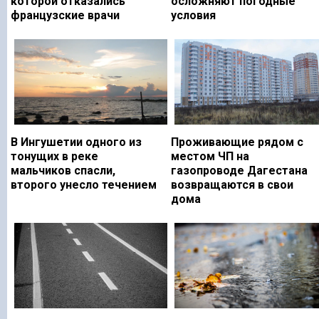
которой отказались
осложняют погодные
французские врачи
условия
В Ингушетии одного из
Проживающие рядом с
тонущих в реке
местом ЧП на
мальчиков спасли,
газопроводе Дагестана
второго унесло течением
возвращаются в свои
дома