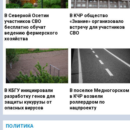
В Северной Осетии
В КЧР общество
участников СВО
«Знание» организовало
бесплатно обучат
встречу для участников
ведению фермерского
СВО
хозяйства
В КБГУ инициировали
В поселке Медногорском
разработку генов для
в КЧР возвели
защиты кукурузы от
роллердром по
опасных вирусов
нацпроекту
ПОЛИТИКА