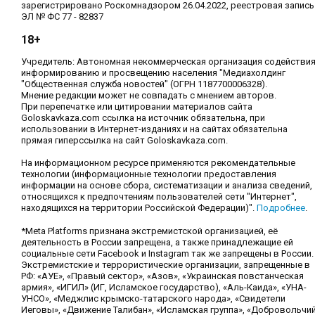
зарегистрировано Роскомнадзором 26.04.2022, реестровая запись
ЭЛ № ФС 77 - 82837
18+
Учредитель: Автономная некоммерческая организация содействи
информированию и просвещению населения "Медиахолдинг
"Общественная служба новостей" (ОГРН 1187700006328).
Мнение редакции может не совпадать с мнением авторов.
При перепечатке или цитировании материалов сайта
Goloskavkaza.com ссылка на источник обязательна, при
использовании в Интернет-изданиях и на сайтах обязательна
прямая гиперссылка на сайт Goloskavkaza.com.
На информационном ресурсе применяются рекомендательные
технологии (информационные технологии предоставления
информации на основе сбора, систематизации и анализа сведений,
относящихся к предпочтениям пользователей сети "Интернет",
находящихся на территории Российской Федерации)".
Подробнее
.
*Meta Platforms признана экстремистской организацией, её
деятельность в России запрещена, а также принадлежащие ей
социальные сети Facebook и Instagram так же запрещены в России.
Экстремистские и террористические организации, запрещенные в
РФ: «АУЕ», «Правый сектор», «Азов», «Украинская повстанческая
армия», «ИГИЛ» (ИГ, Исламское государство), «Аль-Каида», «УНА-
УНСО», «Меджлис крымско-татарского народа», «Свидетели
Иеговы», «Движение Талибан», «Исламская группа», «Добровольчи