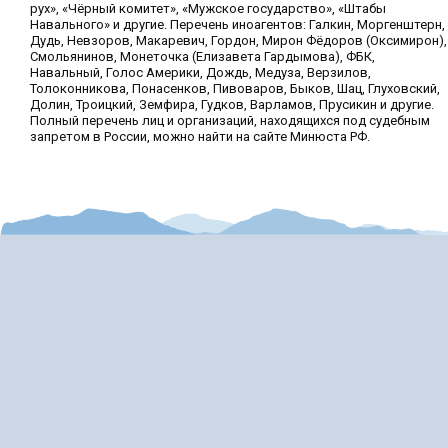
рух», «Чёрный комитет», «Мужское государство», «Штабы
Навального» и другие. Перечень иноагентов: Галкин, Моргенштерн,
Дудь, Невзоров, Макаревич, Гордон, Мирон Фёдоров (Оксимирон),
Смольянинов, Монеточка (Елизавета Гардымова), ФБК,
Навальный, Голос Америки, Дождь, Медуза, Верзилов,
Толоконникова, Понасенков, Пивоваров, Быков, Шац, Глуховский,
Долин, Троицкий, Земфира, Гудков, Варламов, Прусикин и другие.
Полный перечень лиц и организаций, находящихся под судебным
запретом в России, можно найти на сайте Минюста РФ.