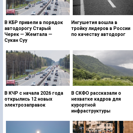
В КБР привели в порядок
Ингушетия вошла в
автодорогу Старый
тройку лидеров в России
Черек — Жемтала —
по качеству автодорог
Сукан Суу
В КЧР с начала 2026 года
В СКФО рассказали о
открылись 12 новых
нехватке кадров для
электрозаправок
курортной
инфраструктуры