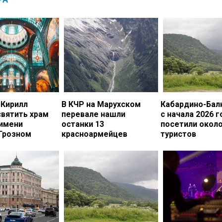
 Кирилл
В КЧР на Марухском
Кабардино-Бал
вятить храм
перевале нашли
с начала 2026 г
 имени
останки 13
посетили около
 Грозном
красноармейцев
туристов