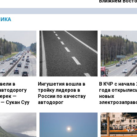
Ближнем Вост
МИКА
вели в
Ингушетия вошла в
В КЧР с начала 
автодорогу
тройку лидеров в
года открылись
ерек —
России по качеству
новых
— Сукан Суу
автодорог
электрозаправ