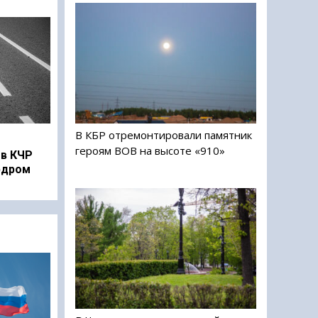
В КБР отремонтировали памятник
героям ВОВ на высоте «910»
в КЧР
рдром