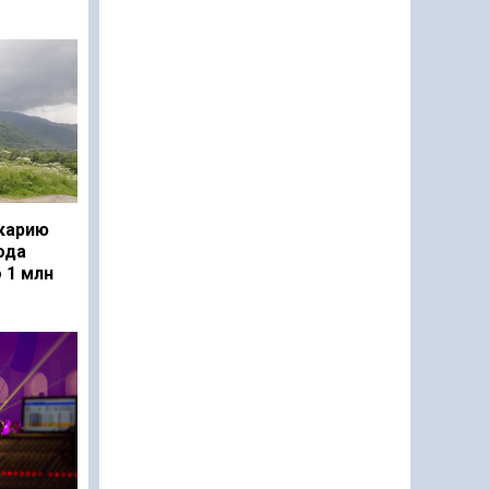
карию
ода
 1 млн