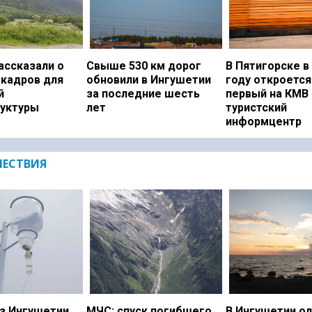
ассказали о
Свыше 530 км дорог
В Пятигорске в
 кадров для
обновили в Ингушетии
году откроется
й
за последние шесть
первый на КМВ
уктуры
лет
туристский
информцентр
ЕСТВИЯ
з Ингушетии
МЧС: спуск погибшего
В Ингушетии о