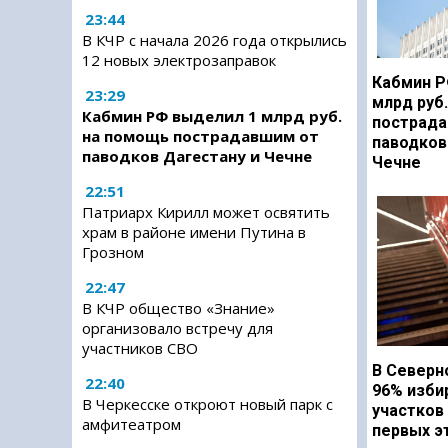
23:44
В КЧР с начала 2026 года открылись
12 новых электрозаправок
Кабмин Р
23:29
млрд руб
Кабмин РФ выделил 1 млрд руб.
пострада
на помощь пострадавшим от
паводков
паводков Дагестану и Чечне
Чечне
22:51
Патриарх Кирилл может освятить
храм в районе имени Путина в
Грозном
22:47
В КЧР общество «Знание»
организовало встречу для
участников СВО
В Северн
22:40
96% изби
В Черкесске откроют новый парк с
участков
амфитеатром
первых э