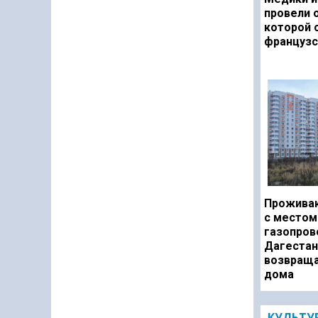
провели 
которой 
французс
Прожива
с местом
газопров
Дагестан
возвраща
дома
КУЛЬТУ