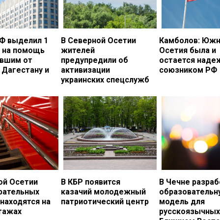
Ф выделил 1
В Северной Осетии
Камболов: Южн
. на помощь
жителей
Осетия была и
вшим от
предупредили об
остается над
 Дагестану и
активизации
союзником РФ
украинских спецслужб
ой Осетии
В КБР появится
В Чечне разраб
рательных
казачий молодежный
образовательн
 находятся на
патриотический центр
модель для
тажах
русскоязычных