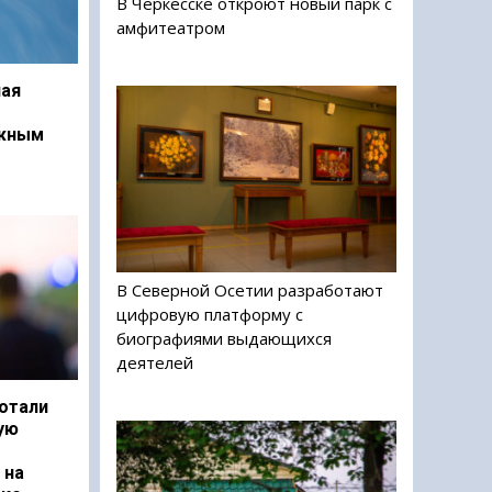
В Черкесске откроют новый парк с
амфитеатром
ая
ежным
В Северной Осетии разработают
цифровую платформу с
биографиями выдающихся
деятелей
отали
ую
 на