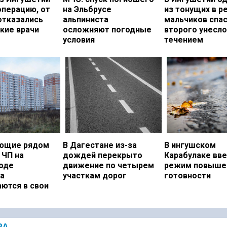
операцию, от
на Эльбрусе
из тонущих в р
отказались
альпиниста
мальчиков спас
кие врачи
осложняют погодные
второго унесло
условия
течением
ющие рядом
В Дагестане из-за
В ингушском
 ЧП на
дождей перекрыто
Карабулаке вв
оде
движение по четырем
режим повыше
а
участкам дорог
готовности
ются в свои
РА