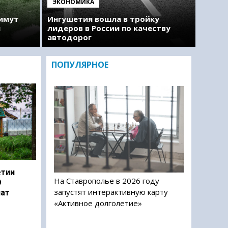
ЭКОНОМИКА
римут
Ингушетия вошла в тройку
м
лидеров в России по качеству
автодорог
ПОПУЛЯРНОЕ
етии
На Ставрополье в 2026 году
О
запустят интерактивную карту
чат
«Активное долголетие»