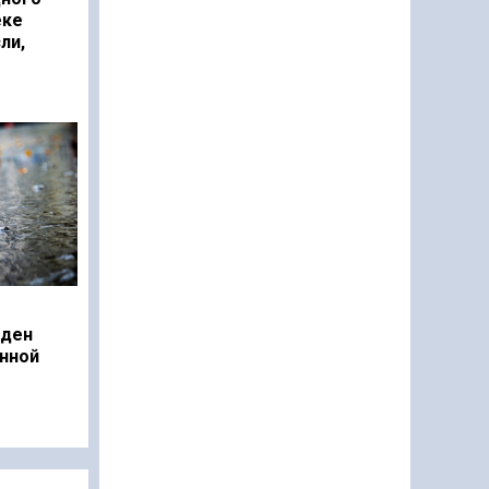
еке
ли,
еден
нной