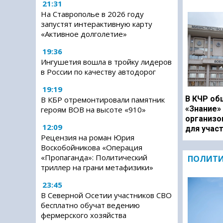
21:31
На Ставрополье в 2026 году
запустят интерактивную карту
«Активное долголетие»
19:36
Ингушетия вошла в тройку лидеров
в России по качеству автодорог
19:19
В КЧР об
В КБР отремонтировали памятник
«Знание»
героям ВОВ на высоте «910»
организо
12:09
для учас
Рецензия на роман Юрия
Воскобойникова «Операция
«Пропаганда»: Политический
ПОЛИТ
триллер на грани метафизики»
23:45
В Северной Осетии участников СВО
бесплатно обучат ведению
фермерского хозяйства