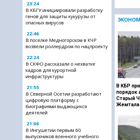
23:24
В КБГУ инициировали разработку
генов для защиты кукурузы от
ЭКОНО
опасных вирусов
22:46
В поселке Медногорском в КЧР
возвели роллердром по нацпроекту
22:24
В СКФО рассказали о нехватке
кадров для курортной
инфраструктуры
В КБР при
21:55
порядок 
В Северной Осетии разработают
Старый Ч
цифровую платформу с
Жемтала 
биографиями выдающихся
деятелей
21:06
В Ингушетии первым 60
выпускников военного учебного