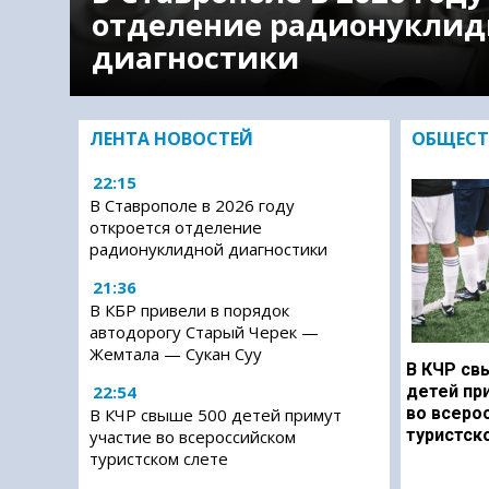
отделение радионуклид
диагностики
ЛЕНТА НОВОСТЕЙ
ОБЩЕСТ
22:15
В Ставрополе в 2026 году
откроется отделение
радионуклидной диагностики
21:36
В КБР привели в порядок
автодорогу Старый Черек —
Жемтала — Сукан Суу
В КЧР св
22:54
детей пр
во всеро
В КЧР свыше 500 детей примут
туристск
участие во всероссийском
туристском слете