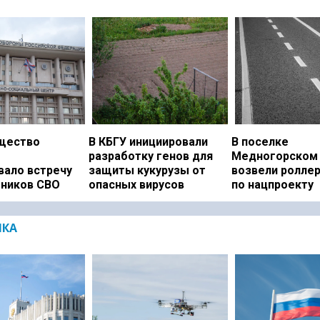
щество
В КБГУ инициировали
В поселке
разработку генов для
Медногорском 
вало встречу
защиты кукурузы от
возвели ролле
тников СВО
опасных вирусов
по нацпроекту
ИКА