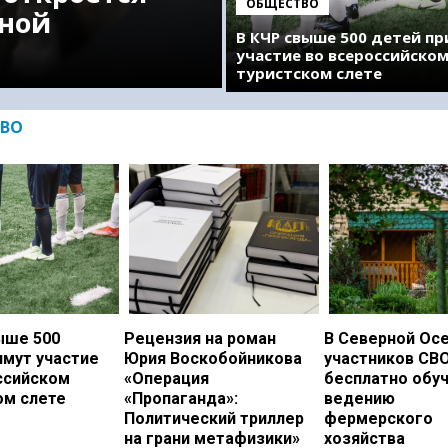
ОБЩЕСТВО
ной
В КЧР свыше 500 детей п
участие во всероссийско
туристском слете
ВО
ыше 500
Рецензия на роман
В Северной Ос
имут участие
Юрия Воскобойникова
участников СВ
ссийском
«Операция
бесплатно обу
ом слете
«Пропаганда»:
ведению
Политический триллер
фермерского
на грани метафизики»
хозяйства