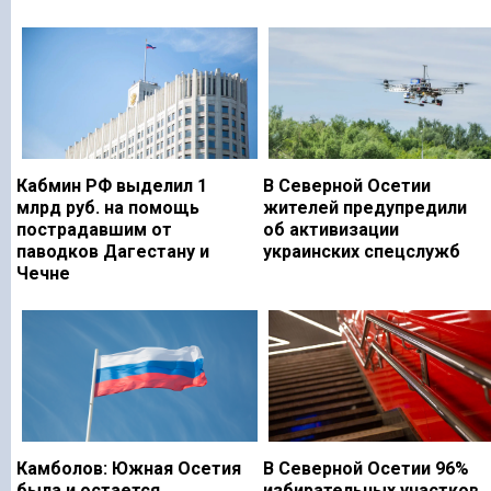
Кабмин РФ выделил 1
В Северной Осетии
млрд руб. на помощь
жителей предупредили
пострадавшим от
об активизации
паводков Дагестану и
украинских спецслужб
Чечне
Камболов: Южная Осетия
В Северной Осетии 96%
была и остается
избирательных участков