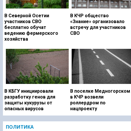
В Северной Осетии
В КЧР общество
участников СВО
«Знание» организовало
бесплатно обучат
встречу для участников
ведению фермерского
СВО
хозяйства
В КБГУ инициировали
В поселке Медногорском
разработку генов для
в КЧР возвели
защиты кукурузы от
роллердром по
опасных вирусов
нацпроекту
ПОЛИТИКА