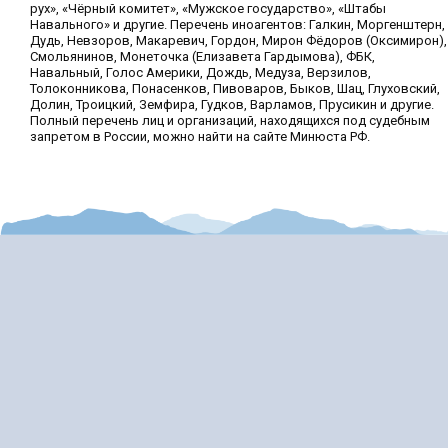
рух», «Чёрный комитет», «Мужское государство», «Штабы
Навального» и другие. Перечень иноагентов: Галкин, Моргенштерн,
Дудь, Невзоров, Макаревич, Гордон, Мирон Фёдоров (Оксимирон),
Смольянинов, Монеточка (Елизавета Гардымова), ФБК,
Навальный, Голос Америки, Дождь, Медуза, Верзилов,
Толоконникова, Понасенков, Пивоваров, Быков, Шац, Глуховский,
Долин, Троицкий, Земфира, Гудков, Варламов, Прусикин и другие.
Полный перечень лиц и организаций, находящихся под судебным
запретом в России, можно найти на сайте Минюста РФ.