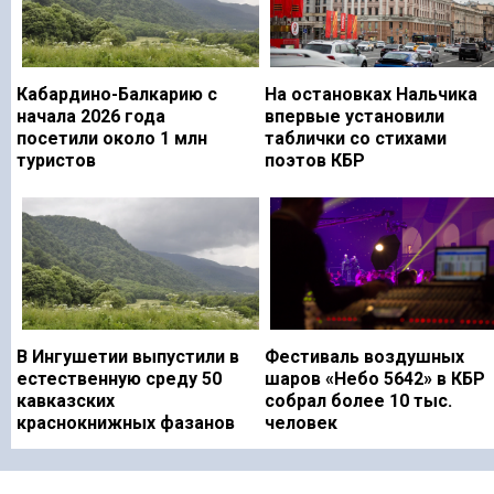
Кабардино-Балкарию с
На остановках Нальчика
начала 2026 года
впервые установили
посетили около 1 млн
таблички со стихами
туристов
поэтов КБР
В Ингушетии выпустили в
Фестиваль воздушных
естественную среду 50
шаров «Небо 5642» в КБР
кавказских
собрал более 10 тыс.
краснокнижных фазанов
человек