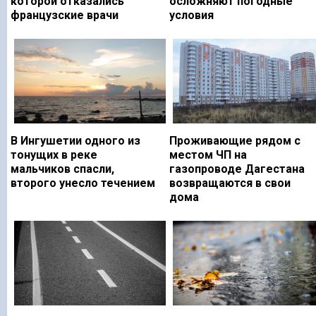
которой отказались
осложняют погодные
французские врачи
условия
В Ингушетии одного из
Проживающие рядом с
тонущих в реке
местом ЧП на
мальчиков спасли,
газопроводе Дагестана
второго унесло течением
возвращаются в свои
дома