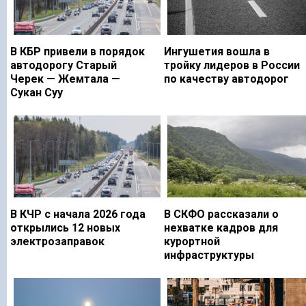
В КБР привели в порядок
Ингушетия вошла в
автодорогу Старый
тройку лидеров в России
Черек — Жемтала —
по качеству автодорог
Сукан Суу
В КЧР с начала 2026 года
В СКФО рассказали о
открылись 12 новых
нехватке кадров для
электрозаправок
курортной
инфраструктуры