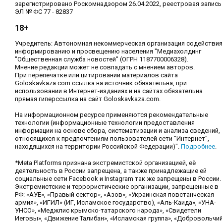
зарегистрировано Роскомнадзором 26.04.2022, реестровая запись
ЭЛ № ФС 77 - 82837
18+
Учредитель: Автономная некоммерческая организация содействи
информированию и просвещению населения "Медиахолдинг
"Общественная служба новостей" (ОГРН 1187700006328).
Мнение редакции может не совпадать с мнением авторов.
При перепечатке или цитировании материалов сайта
Goloskavkaza.com ссылка на источник обязательна, при
использовании в Интернет-изданиях и на сайтах обязательна
прямая гиперссылка на сайт Goloskavkaza.com.
На информационном ресурсе применяются рекомендательные
технологии (информационные технологии предоставления
информации на основе сбора, систематизации и анализа сведений,
относящихся к предпочтениям пользователей сети "Интернет",
находящихся на территории Российской Федерации)".
Подробнее
.
*Meta Platforms признана экстремистской организацией, её
деятельность в России запрещена, а также принадлежащие ей
социальные сети Facebook и Instagram так же запрещены в России.
Экстремистские и террористические организации, запрещенные в
РФ: «АУЕ», «Правый сектор», «Азов», «Украинская повстанческая
армия», «ИГИЛ» (ИГ, Исламское государство), «Аль-Каида», «УНА-
УНСО», «Меджлис крымско-татарского народа», «Свидетели
Иеговы», «Движение Талибан», «Исламская группа», «Добровольчи