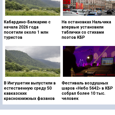
Кабардино-Балкарию с
На остановках Нальчика
начала 2026 года
впервые установили
посетили около 1 млн
таблички со стихами
туристов
поэтов КБР
В Ингушетии выпустили в
Фестиваль воздушных
естественную среду 50
шаров «Небо 5642» в КБР
кавказских
собрал более 10 тыс.
краснокнижных фазанов
человек