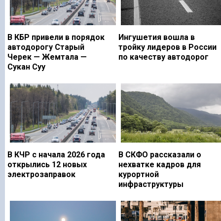
В КБР привели в порядок
Ингушетия вошла в
автодорогу Старый
тройку лидеров в России
Черек — Жемтала —
по качеству автодорог
Сукан Суу
В КЧР с начала 2026 года
В СКФО рассказали о
открылись 12 новых
нехватке кадров для
электрозаправок
курортной
инфраструктуры