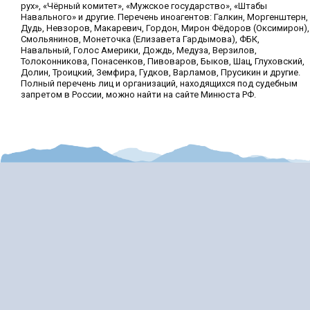
рух», «Чёрный комитет», «Мужское государство», «Штабы
Навального» и другие. Перечень иноагентов: Галкин, Моргенштерн,
Дудь, Невзоров, Макаревич, Гордон, Мирон Фёдоров (Оксимирон),
Смольянинов, Монеточка (Елизавета Гардымова), ФБК,
Навальный, Голос Америки, Дождь, Медуза, Верзилов,
Толоконникова, Понасенков, Пивоваров, Быков, Шац, Глуховский,
Долин, Троицкий, Земфира, Гудков, Варламов, Прусикин и другие.
Полный перечень лиц и организаций, находящихся под судебным
запретом в России, можно найти на сайте Минюста РФ.