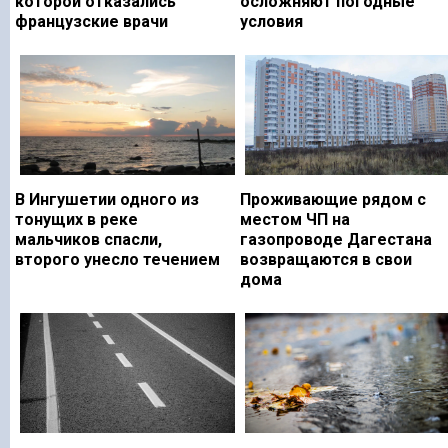
которой отказались
осложняют погодные
французские врачи
условия
В Ингушетии одного из
Проживающие рядом с
тонущих в реке
местом ЧП на
мальчиков спасли,
газопроводе Дагестана
второго унесло течением
возвращаются в свои
дома