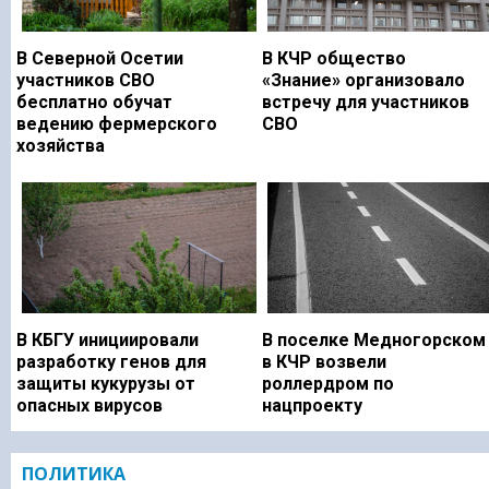
В Северной Осетии
В КЧР общество
участников СВО
«Знание» организовало
бесплатно обучат
встречу для участников
ведению фермерского
СВО
хозяйства
В КБГУ инициировали
В поселке Медногорском
разработку генов для
в КЧР возвели
защиты кукурузы от
роллердром по
опасных вирусов
нацпроекту
ПОЛИТИКА