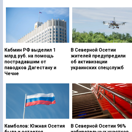
Кабмин РФ выделил 1
В Северной Осетии
млрд руб. на помощь
жителей предупредили
пострадавшим от
об активизации
паводков Дагестану и
украинских спецслужб
Чечне
Камболов: Южная Осетия
В Северной Осетии 96%
была и остается
избирательных участков