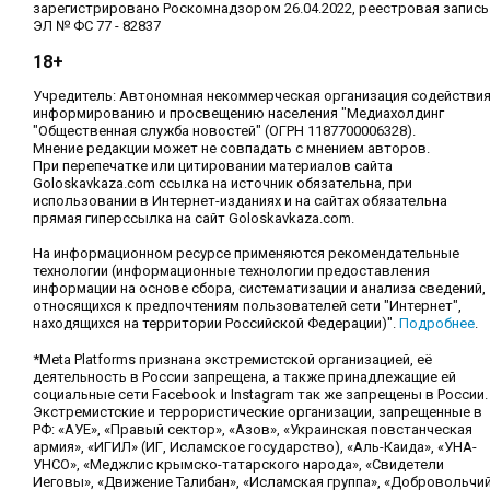
зарегистрировано Роскомнадзором 26.04.2022, реестровая запись
ЭЛ № ФС 77 - 82837
18+
Учредитель: Автономная некоммерческая организация содействи
информированию и просвещению населения "Медиахолдинг
"Общественная служба новостей" (ОГРН 1187700006328).
Мнение редакции может не совпадать с мнением авторов.
При перепечатке или цитировании материалов сайта
Goloskavkaza.com ссылка на источник обязательна, при
использовании в Интернет-изданиях и на сайтах обязательна
прямая гиперссылка на сайт Goloskavkaza.com.
На информационном ресурсе применяются рекомендательные
технологии (информационные технологии предоставления
информации на основе сбора, систематизации и анализа сведений,
относящихся к предпочтениям пользователей сети "Интернет",
находящихся на территории Российской Федерации)".
Подробнее
.
*Meta Platforms признана экстремистской организацией, её
деятельность в России запрещена, а также принадлежащие ей
социальные сети Facebook и Instagram так же запрещены в России.
Экстремистские и террористические организации, запрещенные в
РФ: «АУЕ», «Правый сектор», «Азов», «Украинская повстанческая
армия», «ИГИЛ» (ИГ, Исламское государство), «Аль-Каида», «УНА-
УНСО», «Меджлис крымско-татарского народа», «Свидетели
Иеговы», «Движение Талибан», «Исламская группа», «Добровольчи