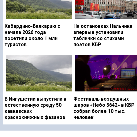
Кабардино-Балкарию с
На остановках Нальчика
начала 2026 года
впервые установили
посетили около 1 млн
таблички со стихами
туристов
поэтов КБР
В Ингушетии выпустили в
Фестиваль воздушных
естественную среду 50
шаров «Небо 5642» в КБР
кавказских
собрал более 10 тыс.
краснокнижных фазанов
человек