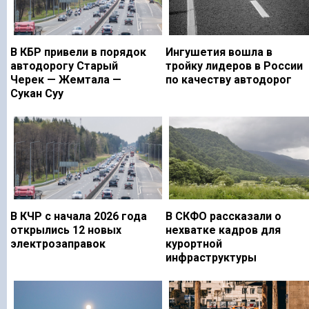
В КБР привели в порядок
Ингушетия вошла в
автодорогу Старый
тройку лидеров в России
Черек — Жемтала —
по качеству автодорог
Сукан Суу
В КЧР с начала 2026 года
В СКФО рассказали о
открылись 12 новых
нехватке кадров для
электрозаправок
курортной
инфраструктуры