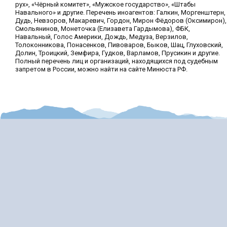
рух», «Чёрный комитет», «Мужское государство», «Штабы
Навального» и другие. Перечень иноагентов: Галкин, Моргенштерн,
Дудь, Невзоров, Макаревич, Гордон, Мирон Фёдоров (Оксимирон),
Смольянинов, Монеточка (Елизавета Гардымова), ФБК,
Навальный, Голос Америки, Дождь, Медуза, Верзилов,
Толоконникова, Понасенков, Пивоваров, Быков, Шац, Глуховский,
Долин, Троицкий, Земфира, Гудков, Варламов, Прусикин и другие.
Полный перечень лиц и организаций, находящихся под судебным
запретом в России, можно найти на сайте Минюста РФ.