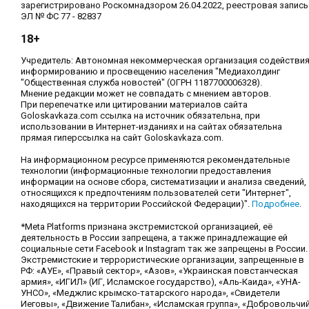
зарегистрировано Роскомнадзором 26.04.2022, реестровая запись
ЭЛ № ФС 77 - 82837
18+
Учредитель: Автономная некоммерческая организация содействи
информированию и просвещению населения "Медиахолдинг
"Общественная служба новостей" (ОГРН 1187700006328).
Мнение редакции может не совпадать с мнением авторов.
При перепечатке или цитировании материалов сайта
Goloskavkaza.com ссылка на источник обязательна, при
использовании в Интернет-изданиях и на сайтах обязательна
прямая гиперссылка на сайт Goloskavkaza.com.
На информационном ресурсе применяются рекомендательные
технологии (информационные технологии предоставления
информации на основе сбора, систематизации и анализа сведений,
относящихся к предпочтениям пользователей сети "Интернет",
находящихся на территории Российской Федерации)".
Подробнее
.
*Meta Platforms признана экстремистской организацией, её
деятельность в России запрещена, а также принадлежащие ей
социальные сети Facebook и Instagram так же запрещены в России.
Экстремистские и террористические организации, запрещенные в
РФ: «АУЕ», «Правый сектор», «Азов», «Украинская повстанческая
армия», «ИГИЛ» (ИГ, Исламское государство), «Аль-Каида», «УНА-
УНСО», «Меджлис крымско-татарского народа», «Свидетели
Иеговы», «Движение Талибан», «Исламская группа», «Добровольчи