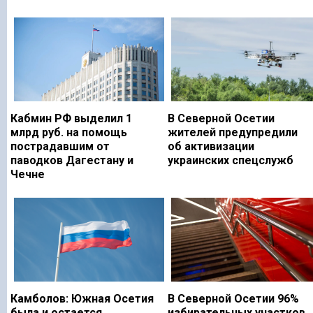
Кабмин РФ выделил 1
В Северной Осетии
млрд руб. на помощь
жителей предупредили
пострадавшим от
об активизации
паводков Дагестану и
украинских спецслужб
Чечне
Камболов: Южная Осетия
В Северной Осетии 96%
была и остается
избирательных участков