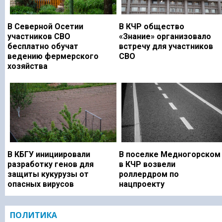
В Северной Осетии
В КЧР общество
участников СВО
«Знание» организовало
бесплатно обучат
встречу для участников
ведению фермерского
СВО
хозяйства
В КБГУ инициировали
В поселке Медногорском
разработку генов для
в КЧР возвели
защиты кукурузы от
роллердром по
опасных вирусов
нацпроекту
ПОЛИТИКА