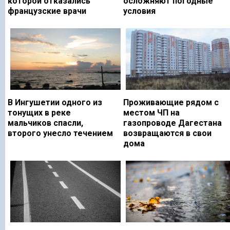
которой отказались
осложняют погодные
французские врачи
условия
В Ингушетии одного из
Проживающие рядом с
тонущих в реке
местом ЧП на
мальчиков спасли,
газопроводе Дагестана
второго унесло течением
возвращаются в свои
дома